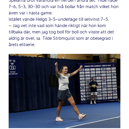
Spelarna bröt varandra en hel del i andra set. Tilde hade
7-6, 5-3, 30-30 och var två bollar från match vilket hon
även var i nästa game.
Istället vände Helgö 3-5-underläge till setvinst 7-5.
– Jag vet inte vad som hände riktigt när hon kom
tillbaka där, men jag tog boll för boll och visste att det
aldrig är över, sa Tilde Strömquist som är obesegrad i
årets elitserie.