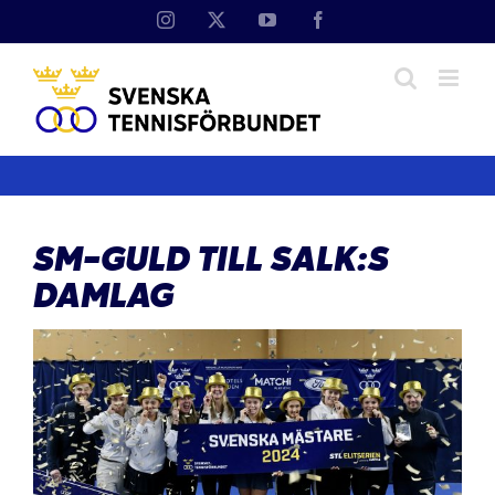
Fortsätt
Instagram
X
YouTube
Facebook
till
innehållet
SM-GULD TILL SALK:S
DAMLAG