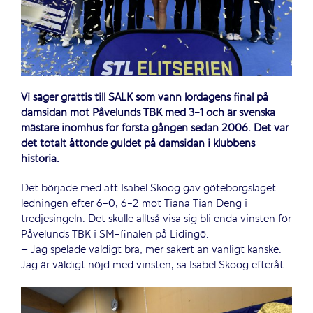
Vi säger grattis till SALK som vann lördagens final på
damsidan mot Påvelunds TBK med 3-1 och är svenska
mästare inomhus för första gången sedan 2006. Det var
det totalt åttonde guldet på damsidan i klubbens
historia.
Det började med att Isabel Skoog gav göteborgslaget
ledningen efter 6-0, 6-2 mot Tiana Tian Deng i
tredjesingeln. Det skulle alltså visa sig bli enda vinsten för
Påvelunds TBK i SM-finalen på Lidingö.
– Jag spelade väldigt bra, mer säkert än vanligt kanske.
Jag är väldigt nöjd med vinsten, sa Isabel Skoog efteråt.