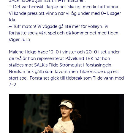
SALK hade utjämnat till 1-1 i matchen.
– Det var hemskt. Jag är helt skakig, men kul att vinna.
Vi kände press att vinna när vi låg under med 0-1, säger
Ida.
– Tuff match! Vi vågade gå lite mer för volleyn. Vi
fortsatte spela vårt spel och då kommer det med tiden,
säger Julia.
Malene Helgö hade 10-0 i vinster och 20-0 i set under
de två år hon representerat Påvelund TBK när hon
ställdes mot SALK:s Tilde Strömquist i förstasingeln.
Norskan fick gälla som favorit men Tilde visade upp ett
stort spel. Första set gick till tiebreak som Tilde vann med
7-2.