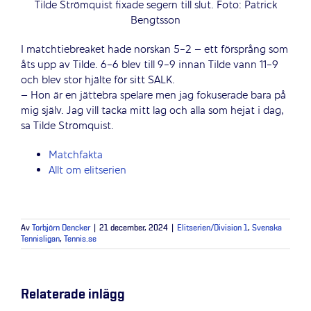
Tilde Strömquist fixade segern till slut. Foto: Patrick
Bengtsson
I matchtiebreaket hade norskan 5-2 – ett försprång som
åts upp av Tilde. 6-6 blev till 9-9 innan Tilde vann 11-9
och blev stor hjälte för sitt SALK.
– Hon är en jättebra spelare men jag fokuserade bara på
mig själv. Jag vill tacka mitt lag och alla som hejat i dag,
sa Tilde Strömquist.
Matchfakta
Allt om elitserien
Av
Torbjörn Dencker
|
21 december, 2024
|
Elitserien/Division 1
,
Svenska
Tennisligan
,
Tennis.se
Relaterade inlägg