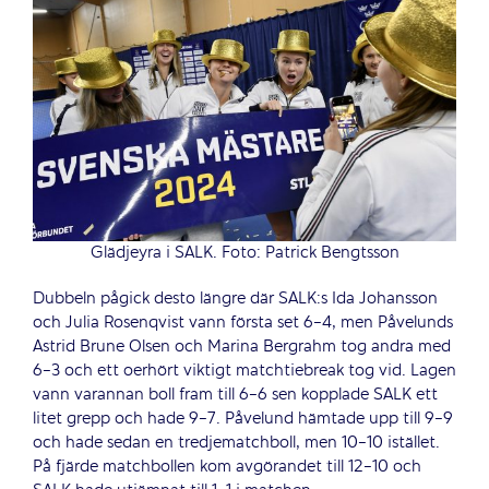
Glädjeyra i SALK. Foto: Patrick Bengtsson
Dubbeln pågick desto längre där SALK:s Ida Johansson
och Julia Rosenqvist vann första set 6-4, men Påvelunds
Astrid Brune Olsen och Marina Bergrahm tog andra med
6-3 och ett oerhört viktigt matchtiebreak tog vid. Lagen
vann varannan boll fram till 6-6 sen kopplade SALK ett
litet grepp och hade 9-7. Påvelund hämtade upp till 9-9
och hade sedan en tredjematchboll, men 10-10 istället.
På fjärde matchbollen kom avgörandet till 12-10 och