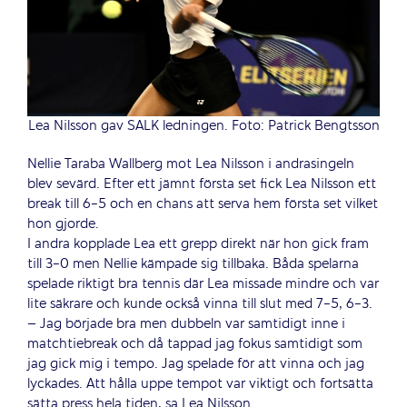
Lea Nilsson gav SALK ledningen. Foto: Patrick Bengtsson
Nellie Taraba Wallberg mot Lea Nilsson i andrasingeln
blev sevärd. Efter ett jämnt första set fick Lea Nilsson ett
break till 6-5 och en chans att serva hem första set vilket
hon gjorde.
I andra kopplade Lea ett grepp direkt när hon gick fram
till 3-0 men Nellie kämpade sig tillbaka. Båda spelarna
spelade riktigt bra tennis där Lea missade mindre och var
lite säkrare och kunde också vinna till slut med 7-5, 6-3.
– Jag började bra men dubbeln var samtidigt inne i
matchtiebreak och då tappad jag fokus samtidigt som
jag gick mig i tempo. Jag spelade för att vinna och jag
lyckades. Att hålla uppe tempot var viktigt och fortsätta
sätta press hela tiden, sa Lea Nilsson.