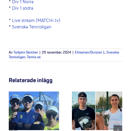
*
Div 1 Norra
*
Div 1 södra
*
Live stream (MATCHi.tv)
*
Svenska Tennisligan
Av
Torbjörn Dencker
|
29 november, 2024
|
Elitserien/Division 1
,
Svenska
Tennisligan
,
Tennis.se
Relaterade inlägg