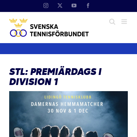
Fortsätt
Instagram
X
YouTube
Facebook
till
innehållet
STL: PREMIÄRDAGS I
DIVISION 1