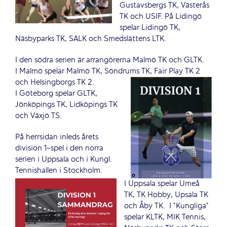
Gustavsbergs TK, Västerås
TK och USIF. På Lidingö
spelar Lidingö TK,
Näsbyparks TK, SALK och Smedslättens LTK.
I den södra serien är arrangörerna Malmö TK och GLTK.
I Malmö spelar Malmö TK, Söndrums TK, Fair Play TK 2
och Helsingborgs TK 2.
I Göteborg spelar GLTK,
Jönköpings TK, Lidköpings TK
och Växjö TS.
På herrsidan inleds årets
division 1-spel i den norra
serien i Uppsala och i Kungl.
Tennishallen i Stockholm.
I Uppsala spelar Umeå
TK, TK Hobby, Upsala TK
och Åby TK. I ”Kungliga”
spelar KLTK, MIK Tennis,