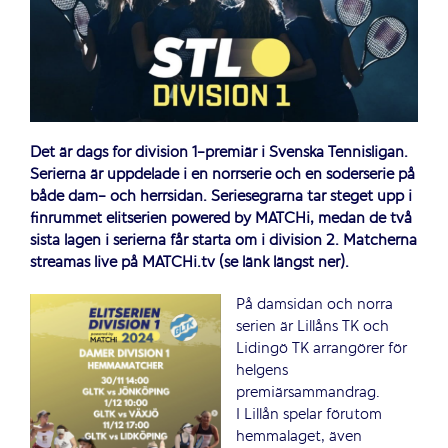
Det är dags för division 1-premiär i Svenska Tennisligan.
Serierna är uppdelade i en norrserie och en söderserie på
både dam- och herrsidan. Seriesegrarna tar steget upp i
finrummet elitserien powered by MATCHi, medan de två
sista lagen i serierna får starta om i division 2. Matcherna
streamas live på MATCHi.tv (se länk längst ner).
På damsidan och norra
serien är Lillåns TK och
Lidingö TK arrangörer för
helgens
premiärsammandrag.
I Lillån spelar förutom
hemmalaget, även