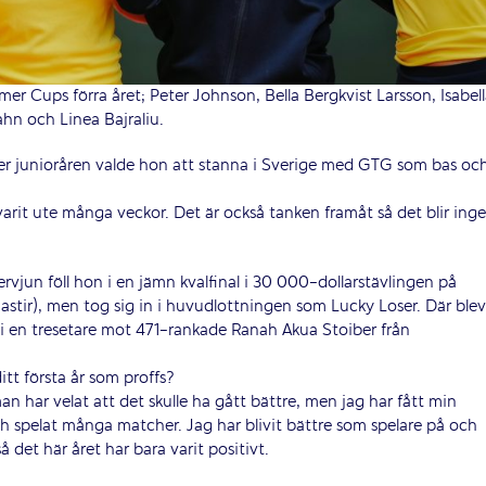
mer Cups förra året; Peter Johnson, Bella Bergkvist Larsson, Isabell
hn och Linea Bajraliu.
Efter junioråren valde hon att stanna i Sverige med GTG som bas oc
 varit ute många veckor. Det är också tanken framåt så det blir inge
ervjun föll hon i en jämn kvalfinal i 30 000-dollarstävlingen på
stir), men tog sig in i huvudlottningen som Lucky Loser. Där blev
 i en tresetare mot 471-rankade Ranah Akua Stoiber från
itt första år som proffs?
man har velat att det skulle ha gått bättre, men jag har fått min
h spelat många matcher. Jag har blivit bättre som spelare på och
 det här året har bara varit positivt.