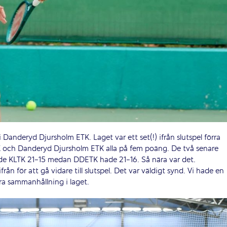
i Danderyd Djursholm ETK. Laget var ett set(!) ifrån slutspel förra
K och Danderyd Djursholm ETK alla på fem poäng. De två senare
ade KLTK 21-15 medan DDETK hade 21-16. Så nära var det.
ifrån för att gå vidare till slutspel. Det var väldigt synd. Vi hade en
ra sammanhållning i laget.