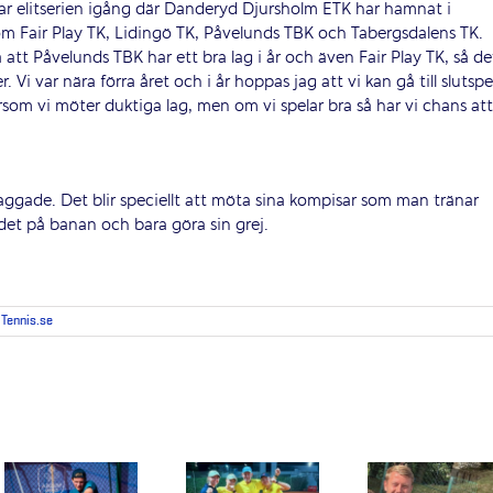
ar elitserien igång där Danderyd Djursholm ETK har hamnat i
 Fair Play TK, Lidingö TK, Påvelunds TBK och Tabergsdalens TK.
a att Påvelunds TBK har ett bra lag i år och även Fair Play TK, så de
r. Vi var nära förra året och i år hoppas jag att vi kan gå till slutspe
ersom vi möter duktiga lag, men om vi spelar bra så har vi chans att
taggade. Det blir speciellt att möta sina kompisar som man tränar
det på banan och bara göra sin grej.
,
Tennis.se