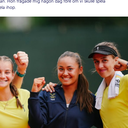
nan. Hon frågade mig någon dag före om vi skulle spela
ela ihop.