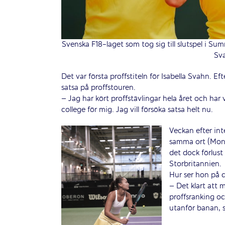
Svenska F18-laget som tog sig till slutspel i Sum
Sva
Det var första proffstiteln för Isabella Svahn. 
satsa på proffstouren.
– Jag har kört proffstävlingar hela året och har
college för mig. Jag vill försöka satsa helt nu.
Veckan efter int
samma ort (Mona
det dock förlust
Storbritannien.
Hur ser hon på d
– Det klart att 
proffsranking oc
utanför banan, så