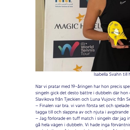
Isabella Svahn till
När vi pratar med 19-åringen har hon precis spel
singeln gick det desto bättre i dubbeln där hon
Slavikova från Tjeckien och Luna Vujovic från S
– Finalen var bra. vi vann första set och spelade
tagga till och slappna av och njuta i avgörande
– Jag förlorade en tuff match i singeln där jag 
gå hela vägen i dubbeln. Vi hade inga förväntnin