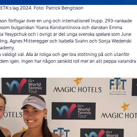
TK:s lag 2024. Foto: Patrick Bengtsson
son förfogar över en ung och internationell trupp. 293-rankade
 liksom bulgariskan Yoana Konstantinova och danskan Emma
ia Yesypchuk och i övrigt är det unga svenska spelare som June
ling, Agnes Mitteregger och Isabella Svahn och Sonja Wedenski
Academy.
a väldigt väl. Alla är roliga och ger bra stöttning på och utanför
 dem igen. Ingen har någon särskild roll mer än att peppa varandra