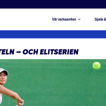
Vår verksamhet
Spela &
ELN – OCH ELITSERIEN