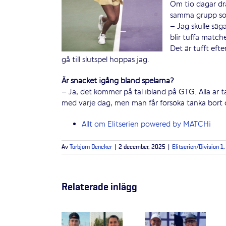
Om tio dagar dr
samma grupp som
– Jag skulle säg
blir tuffa matche
Det är tufft eft
gå till slutspel hoppas jag.
Är snacket igång bland spelarna?
– Ja, det kommer på tal ibland på GTG. Alla är 
med varje dag, men man får försöka tänka bort 
Allt om Elitserien powered by MATCHi
Av
Torbjörn Dencker
|
2 december, 2025
|
Elitserien/Division 1
Relaterade inlägg