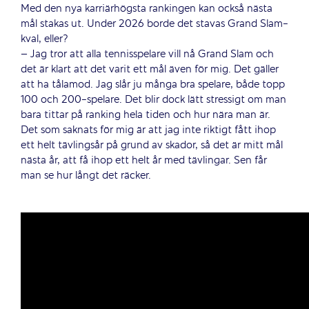
Med den nya karriärhögsta rankingen kan också nästa
mål stakas ut. Under 2026 borde det stavas Grand Slam-
kval, eller?
– Jag tror att alla tennisspelare vill nå Grand Slam och
det är klart att det varit ett mål även för mig. Det gäller
att ha tålamod. Jag slår ju många bra spelare, både topp
100 och 200-spelare. Det blir dock lätt stressigt om man
bara tittar på ranking hela tiden och hur nära man är.
Det som saknats för mig är att jag inte riktigt fått ihop
ett helt tävlingsår på grund av skador, så det är mitt mål
nästa år, att få ihop ett helt år med tävlingar. Sen får
man se hur långt det räcker.