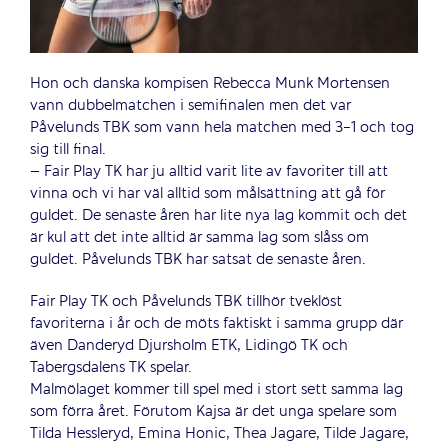
Hon och danska kompisen Rebecca Munk Mortensen
vann dubbelmatchen i semifinalen men det var
Påvelunds TBK som vann hela matchen med 3-1 och tog
sig till final.
– Fair Play TK har ju alltid varit lite av favoriter till att
vinna och vi har väl alltid som målsättning att gå för
guldet. De senaste åren har lite nya lag kommit och det
är kul att det inte alltid är samma lag som slåss om
guldet. Påvelunds TBK har satsat de senaste åren.
Fair Play TK och Påvelunds TBK tillhör tveklöst
favoriterna i år och de möts faktiskt i samma grupp där
även Danderyd Djursholm ETK, Lidingö TK och
Tabergsdalens TK spelar.
Malmölaget kommer till spel med i stort sett samma lag
som förra året. Förutom Kajsa är det unga spelare som
Tilda Hessleryd, Emina Honic, Thea Jagare, Tilde Jagare,