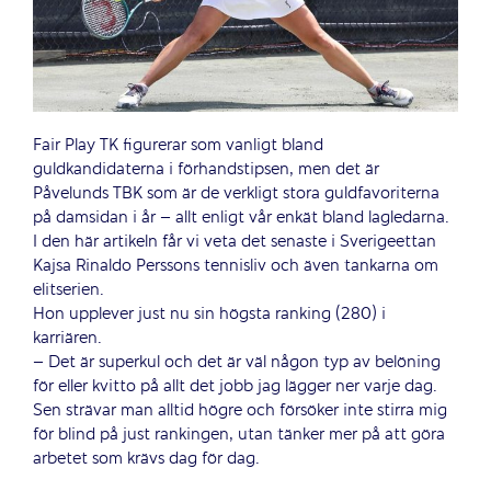
Fair Play TK figurerar som vanligt bland
guldkandidaterna i förhandstipsen, men det är
Påvelunds TBK som är de verkligt stora guldfavoriterna
på damsidan i år – allt enligt vår enkät bland lagledarna.
I den här artikeln får vi veta det senaste i Sverigeettan
Kajsa Rinaldo Perssons tennisliv och även tankarna om
elitserien.
Hon upplever just nu sin högsta ranking (280) i
karriären.
– Det är superkul och det är väl någon typ av belöning
för eller kvitto på allt det jobb jag lägger ner varje dag.
Sen strävar man alltid högre och försöker inte stirra mig
för blind på just rankingen, utan tänker mer på att göra
arbetet som krävs dag för dag.