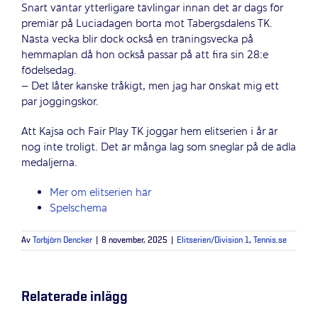
Snart väntar ytterligare tävlingar innan det är dags för
premiär på Luciadagen borta mot Tabergsdalens TK.
Nästa vecka blir dock också en träningsvecka på
hemmaplan då hon också passar på att fira sin 28:e
födelsedag.
– Det låter kanske tråkigt, men jag har önskat mig ett
par joggingskor.
Att Kajsa och Fair Play TK joggar hem elitserien i år är
nog inte troligt. Det är många lag som sneglar på de ädla
medaljerna.
Mer om elitserien här
Spelschema
Av
Torbjörn Dencker
|
8 november, 2025
|
Elitserien/Division 1
,
Tennis.se
Relaterade inlägg