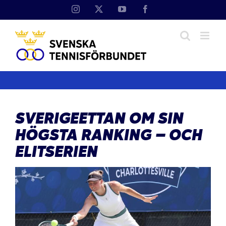
Fortsätt
Instagram
X
YouTube
Facebook
till
innehållet
SVERIGEETTAN OM SIN
HÖGSTA RANKING – OCH
ELITSERIEN