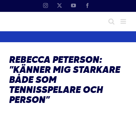
Fortsätt
Instagram
X
YouTube
Facebook
till
innehållet
REBECCA PETERSON:
”KÄNNER MIG STARKARE
BÅDE SOM
TENNISSPELARE OCH
PERSON”