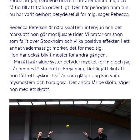
kände att jag behövde tiden till att återhämta mig och
få tid till att träna ordentligt. Den här perioden fram tills
nu har varit oerhört betydelsefull för mig, säger Rebecca.
Rebecca Peterson är nära skrattet i intervjun och det
märks att hon går mot ljusare tider. Vi pratar om snön
som fallit över Stockholm och vilka positiva effekter, i ett
annat vädermässigt mörker, det för med sig.
Hon har också blivit moster för andra gången.
– Min åtta år äldre syster betyder mycket för mig och jag
står hennes första dotter Freja nära. Det är jättekul att
hon fått ett syskon. Det är bara glädje. Jag kan vara
mysmostern och bara gosa. Det andra får de sköta, säger
hon med ett skratt.