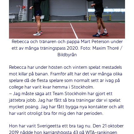
Rebecca och tränaren och pappa Mart Peterson under
ett av många träningspass 2020. Foto: Maxim Thoré /
Bildbyrån
Rebecca har under hösten och vintern spelat mestadels
mot killar på banan. Framför allt har det var många olika
spelare då de flesta spelare som normalt sett är iväg på
college har varit kvar hemma i Stockholm.
– Jag måste säga att Team Stockholm har gjort ett
jättebra jobb. Jag har fått så bra träningar där vi spelat
mycket poäng. Jag har fått bygga nya kontakter och allt
har varit otroligt bra för mig den här perioden.
Hon har varit Sverigeetta ett bra tag nu. Den 21 oktober
2019 nådde hon karriärshögsta 43 på WTA-rankingen