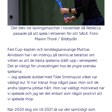
Det blev tre tävlingsmatcher i november då Rebecca
passade på att spela I elitserien för sitt SALK. Foto:
Maxim Thoré / Bildbyrån
Fed Cup-kapten och landslagsansvarige Mattias
Arvidsson har i en intervju på tennis.se berättat om
vikten av att de bästa spelarna ställt upp i seriespelet.
Det är viktigt för utvecklingen hos de yngre svenska
spelarna.
– Jag spelade dubbel med Tilde Strömquist vilket var
väldigt kul. Vi har tränat ihop något pass. Hon och de
andra tjejerna jobbar hårt. Hon var väldigt motiverad när
vi spelade och jag ser det enbart som något positivt att
vi spelade ihop.
När 2020 slog om till 2021 så var det samtidigt som