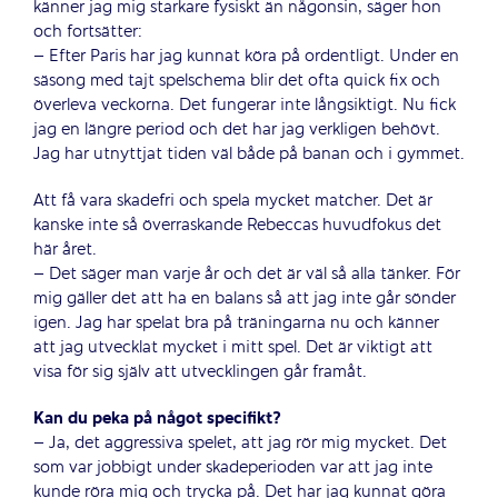
känner jag mig starkare fysiskt än någonsin, säger hon
och fortsätter:
– Efter Paris har jag kunnat köra på ordentligt. Under en
säsong med tajt spelschema blir det ofta quick fix och
överleva veckorna. Det fungerar inte långsiktigt. Nu fick
jag en längre period och det har jag verkligen behövt.
Jag har utnyttjat tiden väl både på banan och i gymmet.
Att få vara skadefri och spela mycket matcher. Det är
kanske inte så överraskande Rebeccas huvudfokus det
här året.
– Det säger man varje år och det är väl så alla tänker. För
mig gäller det att ha en balans så att jag inte går sönder
igen. Jag har spelat bra på träningarna nu och känner
att jag utvecklat mycket i mitt spel. Det är viktigt att
visa för sig själv att utvecklingen går framåt.
Kan du peka på något specifikt?
– Ja, det aggressiva spelet, att jag rör mig mycket. Det
som var jobbigt under skadeperioden var att jag inte
kunde röra mig och trycka på. Det har jag kunnat göra