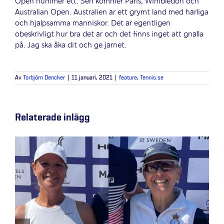
Open nummer ett. Sen kommer Paris, Wimbledon och
Australian Open. Australien är ett grymt land med härliga
och hjälpsamma människor. Det är egentligen
obeskrivligt hur bra det är och det finns inget att gnälla
på. Jag ska åka dit och ge järnet.
Av
Torbjörn Dencker
|
11 januari, 2021
|
feature
,
Tennis.se
Relaterade inlägg