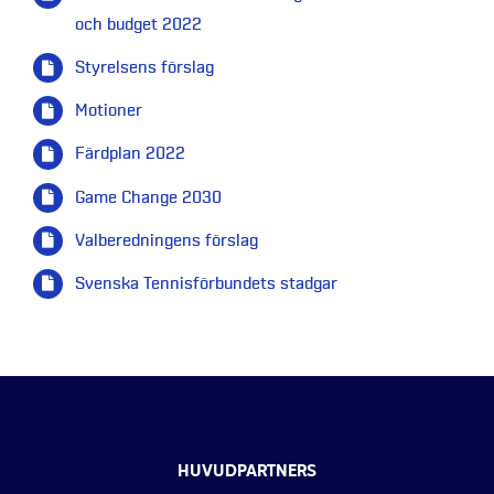
och budget 2022
Styrelsens förslag
Motioner
Färdplan 2022
Game Change 2030
Valberedningens förslag
Svenska Tennisförbundets stadgar
HUVUDPARTNERS