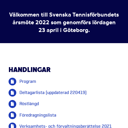
Välkommen till Svenska Tennisförbundets
årsmöte 2022 som genomförs lördagen
23 april i Göteborg.
HANDLINGAR
Program
Deltagarlista (uppdaterad 220419)
Röstlängd
Föredragningslista
Verksamhets- och förvaltningsberättelse 2021