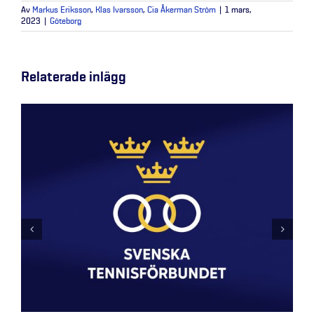
Av
Markus Eriksson
,
Klas Ivarsson
,
Cia Åkerman Ström
|
1 mars,
2023
|
Göteborg
Relaterade inlägg