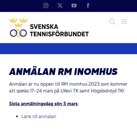
Fortsätt
Instagram
X
YouTube
Facebook
till
innehållet
ANMÄLAN RM INOMHUS
Anmälan är nu öppen till RM inomhus 2023 som kommer
att spelas 17-24 mars på Ullevi TK samt Högsbohöjd TK!
Sista anmälningsdag sön 5 mars
.
Länk till anmälan