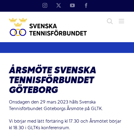
Fortsätt
Instagram
X
YouTube
Facebook
till
innehållet
ÅRSMÖTE SVENSKA
TENNISFÖRBUNDET
GÖTEBORG
Onsdagen den 29 mars 2023 hålls Svenska
Tennisförbundet Göteborgs Årsmöte på GLTK.
Vi börjar med lätt förtäring kl 17.30 och Årsmötet börjar
kl 18.30 i GLTKs konferensrum.