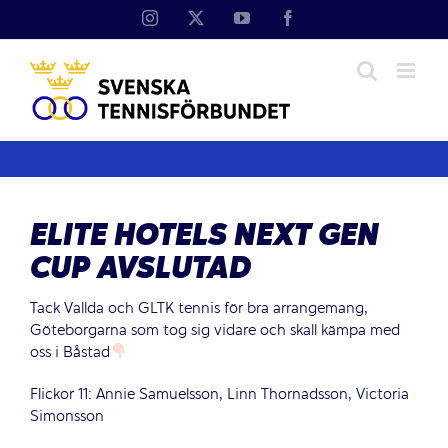
Fortsätt
Instagram
X
YouTube
Facebook
till
innehållet
ELITE HOTELS NEXT GEN
CUP AVSLUTAD
Tack Vallda och GLTK tennis för bra arrangemang,
Göteborgarna som tog sig vidare och skall kämpa med
oss i Båstad
Flickor 11: Annie Samuelsson, Linn Thornadsson, Victoria
Simonsson