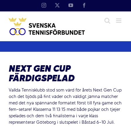
Fortsätt
Instagram
X
YouTube
Facebook
till
innehållet
NEXT GEN CUP
FÄRDIGSPELAD
Vallda Tennisklubb stod som värd för årets Next Gen Cup
och det bjöds på fint väder och väldigt jämna matcher
med det nya spännande formatet först till fyra game och
fem-setare! Klasserna 11 13 15 med både pojkar och tjejer
spelades och dem två finalisterna i varje klass
representerar Göteborg i slutspelet i Båstad 6-10 Juli.