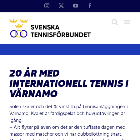
Fortsätt
Instagram
X
YouTube
Facebook
till
innehållet
20 ÅR MED
INTERNATIONELL TENNIS I
VÄRNAMO
Solen skiner och det är vinstilla på tennisanläggningen i
Värnamo. Kvalet är färdigspelat och huvudtävlingen är
igång.
– Allt flyter på även om det är den tuffaste dagen med
massor med matcher och vi har dubbellottning snart.