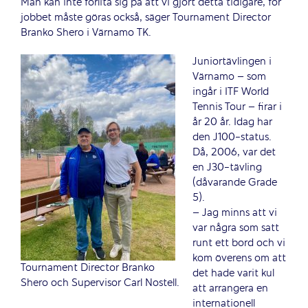
Man kan inte förlita sig på att vi gjort detta tidigare, för
jobbet måste göras också, säger Tournament Director
Branko Shero i Värnamo TK.
Juniortävlingen i
Värnamo – som
ingår i ITF World
Tennis Tour – firar i
år 20 år. Idag har
den J100-status.
Då, 2006, var det
en J30-tävling
(dåvarande Grade
5).
– Jag minns att vi
var några som satt
runt ett bord och vi
kom överens om att
Tournament Director Branko
det hade varit kul
Shero och Supervisor Carl Nostell.
att arrangera en
internationell