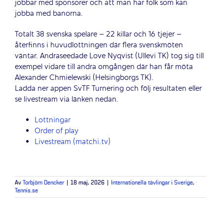
jobbar med sponsorer och att man har folk som kan
jobba med banorna.
Totalt 38 svenska spelare – 22 killar och 16 tjejer –
återfinns i huvudlottningen där flera svenskmöten
väntar. Andraseedade Love Nyqvist (Ullevi TK) tog sig till
exempel vidare till andra omgången där han får möta
Alexander Chmielewski (Helsingborgs TK).
Ladda ner appen SvTF Turnering och följ resultaten eller
se livestream via länken nedan.
Lottningar
Order of play
Livestream (matchi.tv)
Av
Torbjörn Dencker
|
18 maj, 2026
|
Internationella tävlingar i Sverige
,
Tennis.se