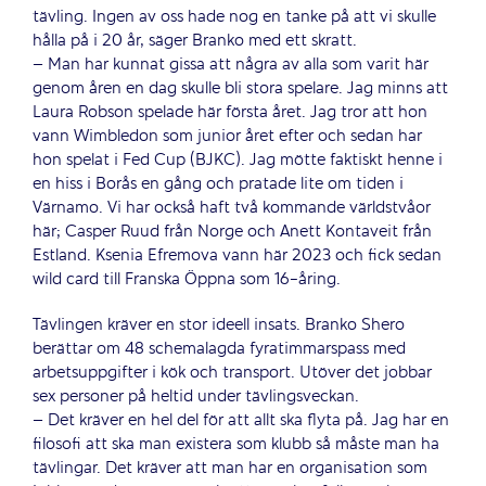
tävling. Ingen av oss hade nog en tanke på att vi skulle
hålla på i 20 år, säger Branko med ett skratt.
– Man har kunnat gissa att några av alla som varit här
genom åren en dag skulle bli stora spelare. Jag minns att
Laura Robson spelade här första året. Jag tror att hon
vann Wimbledon som junior året efter och sedan har
hon spelat i Fed Cup (BJKC). Jag mötte faktiskt henne i
en hiss i Borås en gång och pratade lite om tiden i
Värnamo. Vi har också haft två kommande världstvåor
här; Casper Ruud från Norge och Anett Kontaveit från
Estland. Ksenia Efremova vann här 2023 och fick sedan
wild card till Franska Öppna som 16-åring.
Tävlingen kräver en stor ideell insats. Branko Shero
berättar om 48 schemalagda fyratimmarspass med
arbetsuppgifter i kök och transport. Utöver det jobbar
sex personer på heltid under tävlingsveckan.
– Det kräver en hel del för att allt ska flyta på. Jag har en
filosofi att ska man existera som klubb så måste man ha
tävlingar. Det kräver att man har en organisation som