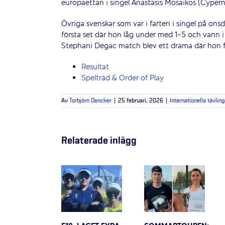
europaettan i singel Anastasis Mosaikos (Cypern
Övriga svenskar som var i farten i singel på ons
första set där hon låg under med 1-5 och vann i t
Stephani Degac match blev ett drama där hon fö
Resultat
Spelträd & Order of Play
Av
Torbjörn Dencker
|
25 februari, 2026
|
Internationella tävling
Relaterade inlägg