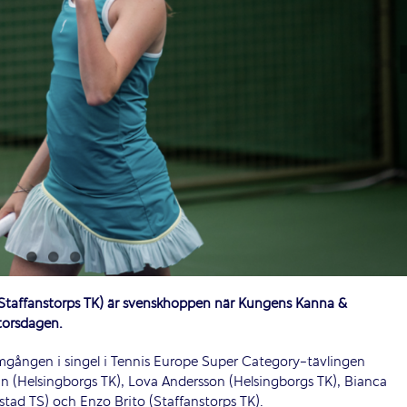
(Staffanstorps TK) är svenskhoppen när Kungens Kanna &
 torsdagen.
omgången i singel i Tennis Europe Super Category-tävlingen
n (Helsingborgs TK), Lova Andersson (Helsingborgs TK), Bianca
tad TS) och Enzo Brito (Staffanstorps TK).