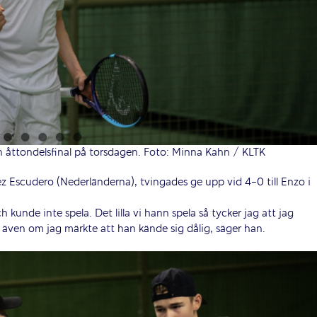
n åttondelsfinal på torsdagen. Foto: Minna Kahn / KLTK
z Escudero (Nederländerna), tvingades ge upp vid 4-0 till Enzo i
kunde inte spela. Det lilla vi hann spela så tycker jag att jag
el även om jag märkte att han kände sig dålig, säger han.