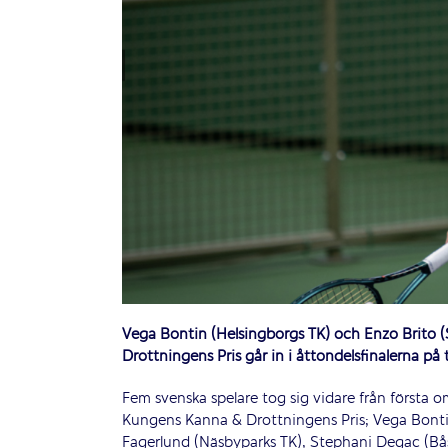
Vega Bontin (Helsingborgs TK) och Enzo Brito 
Drottningens Pris går in i åttondelsfinalerna på
Fem svenska spelare tog sig vidare från första 
Kungens Kanna & Drottningens Pris; Vega Bonti
Fagerlund (Näsbyparks TK), Stephani Degac (Bås