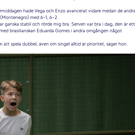
ermiddagen hade Vega och Enzo avancerat vidare medan de andr
ic (Montenegro) med 6-1, 6-2.
ar ganska stabil och rörde mig bra. Serven var bra i dag, den är ett
 med brasilianskan Eduarda Gomes i andra omgången något
att spela dubbel, även om singel alltid är prioritet, säger hon.