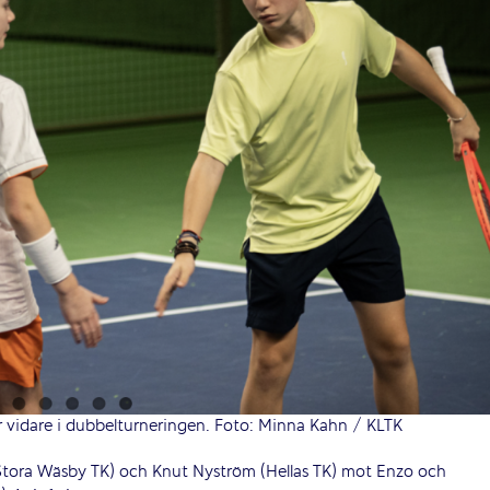
 vidare i dubbelturneringen. Foto: Minna Kahn / KLTK
 (Stora Wäsby TK) och Knut Nyström (Hellas TK) mot Enzo och