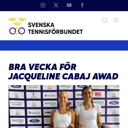
Fortsätt
Instagram
X
YouTube
Facebook
till
innehållet
BRA VECKA FÖR
JACQUELINE CABAJ AWAD