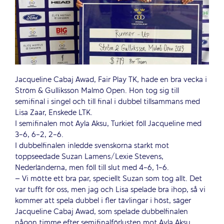
Jacqueline Cabaj Awad, Fair Play TK, hade en bra vecka i
Ström & Gulliksson Malmö Open. Hon tog sig till
semifinal i singel och till final i dubbel tillsammans med
Lisa Zaar, Enskede LTK.
I semifinalen mot Ayla Aksu, Turkiet föll Jacqueline med
3-6, 6-2, 2-6.
I dubbelfinalen inledde svenskorna starkt mot
toppseedade Suzan Lamens/Lexie Stevens,
Nederländerna, men föll till slut med 4-6, 1-6.
– Vi mötte ett bra par, speciellt Suzan som tog allt. Det
var tufft för oss, men jag och Lisa spelade bra ihop, så vi
kommer att spela dubbel i fler tävlingar i höst, säger
Jacqueline Cabaj Awad, som spelade dubbelfinalen
någon timme efter semifinalförlusten mot Ayla Aksu.