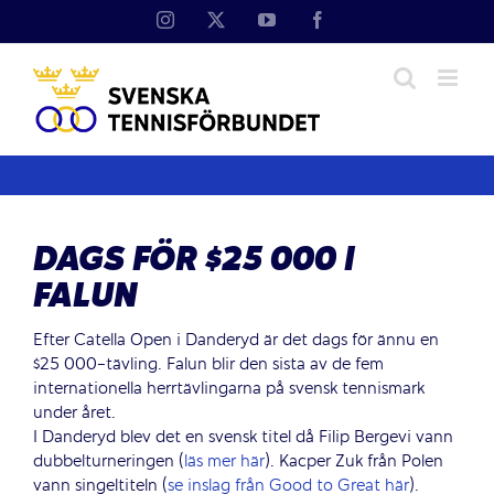
Fortsätt
Instagram
X
YouTube
Facebook
till
innehållet
DAGS FÖR $25 000 I
FALUN
Efter Catella Open i Danderyd är det dags för ännu en
$25 000-tävling. Falun blir den sista av de fem
internationella herrtävlingarna på svensk tennismark
under året.
I Danderyd blev det en svensk titel då Filip Bergevi vann
dubbelturneringen (
läs mer här
). Kacper Zuk från Polen
vann singeltiteln (
se inslag från Good to Great här
).