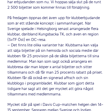
har erbjudanden som nu. Vi hoppas sälja slut på de runt
2 500 biljetter som kommer finnas till försäljning.
På fredagen öppnas det även upp för klubberbjudande
som är ett stående koncept i sammanhanget. När
Sverige spelade i Helsingborg senast arrangerade flera
klubbar, däribland Kungsbacka TK, och även en region
(SvTF Öst) en DC-resa.
– Det finns lite olika varianter här. Klubbarna kan välja
att sälja biljetter på sin hemsida och sociala medie där
klubben får 25 provision på de sålda biljetterna till sina
medlemmar. Man kan som sagt också arrangera en
klubbresa där man köper x antal biljetter och sitter
tillsammans och då får man 25 procents rabatt på priset.
Klubben får då också en signerad affisch och sin
klubblogo i programbladet. Klubbar som gjort detta
tidigare har sagt att det ger mycket att göra något
tillsammans med medlemmarna.
Mycket står på spel i Davis Cup-matchen helgen den 14-
15 september. Segraren mellan Sverige och Indien