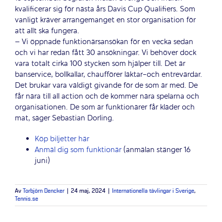
kvalificerar sig för nästa års Davis Cup Qualifiers. Som
vanligt kräver arrangemanget en stor organisation för
att allt ska fungera.
– Vi öppnade funktionärsansökan för en vecka sedan
och vi har redan fått 30 ansökningar. Vi behöver dock
vara totalt cirka 100 stycken som hjälper till. Det är
banservice, bollkallar, chaufförer läktar-och entrevärdar.
Det brukar vara väldigt givande för de som är med. De
får nära till all action och de kommer nära spelarna och
organisationen. De som är funktionärer får kläder och
mat, säger Sebastian Dorling.
Köp biljetter här
Anmäl dig som funktionär
(anmälan stänger 16
juni)
Av
Torbjörn Dencker
|
24 maj, 2024
|
Internationella tävlingar i Sverige
,
Tennis.se