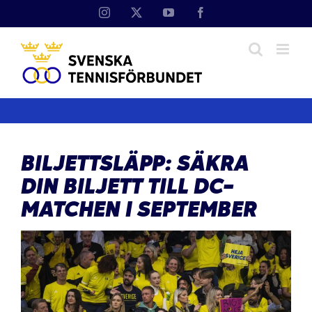
Fortsätt
Instagram
X
YouTube
Facebook
till
innehållet
BILJETTSLÄPP: SÄKRA
DIN BILJETT TILL DC-
MATCHEN I SEPTEMBER