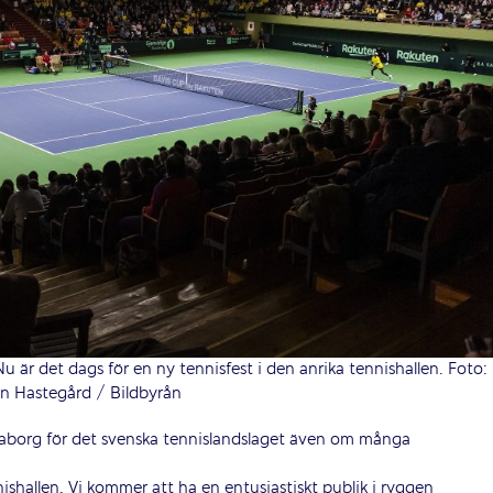
u är det dags för en ny tennisfest i den anrika tennishallen. Foto:
n Hastegård / Bildbyrån
maborg för det svenska tennislandslaget även om många
nishallen. Vi kommer att ha en entusiastiskt publik i ryggen