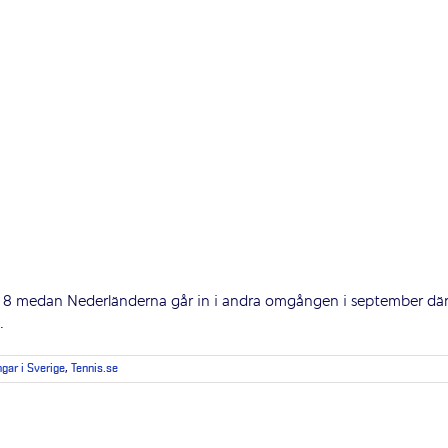
inal 8 medan Nederländerna går in i andra omgången i september dä
.
ngar i Sverige
,
Tennis.se