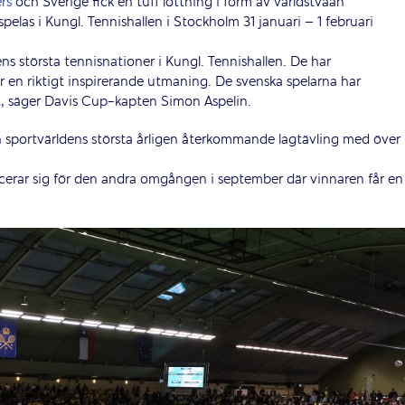
rs
och Sverige fick en tuff lottning i form av världstvåan
pelas i Kungl. Tennishallen i Stockholm 31 januari – 1 februari
ns största tennisnationer i Kungl. Tennishallen. De har
ir en riktigt inspirerande utmaning. De svenska spelarna har
rt, säger Davis Cup-kapten Simon Aspelin.
 sportvärldens största årligen återkommande lagtävling med över
icerar sig för den andra omgången i september där vinnaren får en