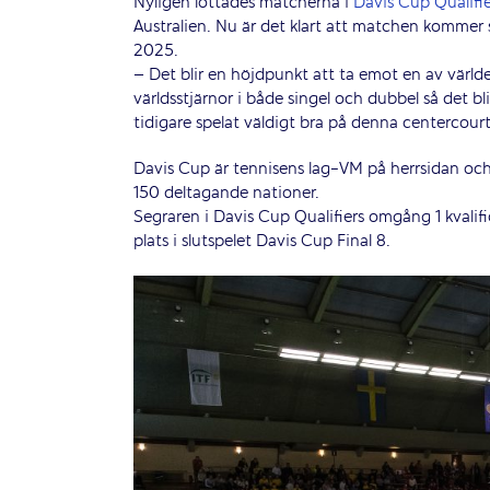
Nyligen lottades matcherna i
Davis Cup Qualifie
Australien. Nu är det klart att matchen kommer s
2025.
– Det blir en höjdpunkt att ta emot en av världe
världsstjärnor i både singel och dubbel så det bl
tidigare spelat väldigt bra på denna centercou
Davis Cup är tennisens lag-VM på herrsidan och
150 deltagande nationer.
Segraren i Davis Cup Qualifiers omgång 1 kvalif
plats i slutspelet Davis Cup Final 8.