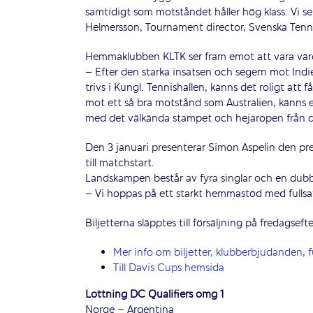
samtidigt som motståndet håller hög klass. Vi 
Helmersson, Tournament director, Svenska Tenn
Hemmaklubben KLTK ser fram emot att vara värd
– Efter den starka insatsen och segern mot Ind
trivs i Kungl. Tennishallen, känns det roligt att
mot ett så bra motstånd som Australien, känns ex
med det välkända stampet och hejaropen från de
Den 3 januari presenterar Simon Aspelin den pre
till matchstart.
Landskampen består av fyra singlar och en dubbel
– Vi hoppas på ett starkt hemmastöd med fullsat
Biljetterna släpptes till försäljning på fredagse
Mer info om biljetter, klubberbjudanden,
Till Davis Cups hemsida
Lottning DC Qualifiers omg 1
Norge – Argentina