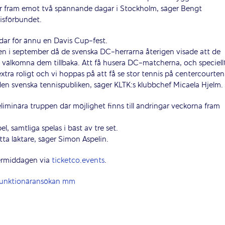
ser fram emot två spännande dagar i Stockholm, säger Bengt
isförbundet.
ar för ännu en Davis Cup-fest.
ien i september då de svenska DC-herrarna återigen visade att de
 få välkomna dem tillbaka. Att få husera DC-matcherna, och speciell
tra roligt och vi hoppas på att få se stor tennis på centercourten
n svenska tennispubliken, säger KLTK:s klubbchef Micaela Hjelm.
liminära truppen där möjlighet finns till ändringar veckorna fram
, samtliga spelas i bäst av tre set.
ta läktare, säger Simon Aspelin.
ftermiddagen via
ticketco.events
.
 funktionäransökan mm