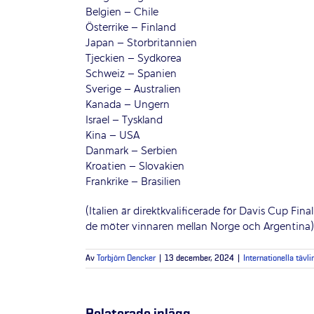
Belgien – Chile
Österrike – Finland
Japan – Storbritannien
Tjeckien – Sydkorea
Schweiz – Spanien
Sverige – Australien
Kanada – Ungern
Israel – Tyskland
Kina – USA
Danmark – Serbien
Kroatien – Slovakien
Frankrike – Brasilien
(Italien är direktkvalificerade för Davis Cup F
de möter vinnaren mellan Norge och Argentina)
Av
Torbjörn Dencker
|
13 december, 2024
|
Internationella tävli
Relaterade inlägg