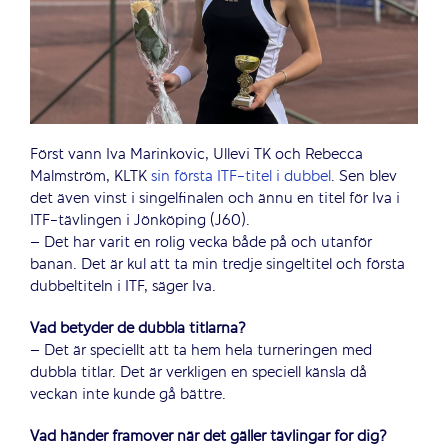
Först vann Iva Marinkovic, Ullevi TK och Rebecca
Malmström, KLTK
sin första ITF-titel i dubbel
. Sen blev
det även vinst i singelfinalen och ännu en titel för Iva i
ITF-tävlingen i Jönköping (J60).
– Det har varit en rolig vecka både på och utanför
banan. Det är kul att ta min tredje singeltitel och första
dubbeltiteln i ITF, säger Iva.
Vad betyder de dubbla titlarna?
– Det är speciellt att ta hem hela turneringen med
dubbla titlar. Det är verkligen en speciell känsla då
veckan inte kunde gå bättre.
Vad händer framöver när det gäller tävlingar för dig?