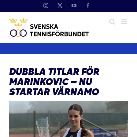
Fortsätt
Instagram
X
YouTube
Facebook
till
innehållet
DUBBLA TITLAR FÖR
MARINKOVIC – NU
STARTAR VÄRNAMO