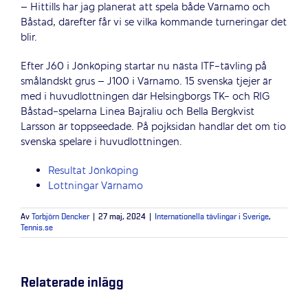
– Hittills har jag planerat att spela både Värnamo och
Båstad, därefter får vi se vilka kommande turneringar det
blir.
Efter J60 i Jönköping startar nu nästa ITF-tävling på
småländskt grus – J100 i Värnamo. 15 svenska tjejer är
med i huvudlottningen där Helsingborgs TK- och RIG
Båstad-spelarna Linea Bajraliu och Bella Bergkvist
Larsson är toppseedade. På pojksidan handlar det om tio
svenska spelare i huvudlottningen.
Resultat Jönköping
Lottningar Värnamo
Av
Torbjörn Dencker
|
27 maj, 2024
|
Internationella tävlingar i Sverige
,
Tennis.se
Relaterade inlägg