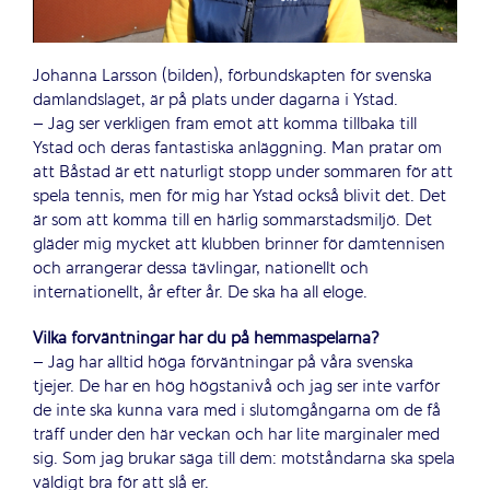
Johanna Larsson (bilden), förbundskapten för svenska
damlandslaget, är på plats under dagarna i Ystad.
– Jag ser verkligen fram emot att komma tillbaka till
Ystad och deras fantastiska anläggning. Man pratar om
att Båstad är ett naturligt stopp under sommaren för att
spela tennis, men för mig har Ystad också blivit det. Det
är som att komma till en härlig sommarstadsmiljö. Det
gläder mig mycket att klubben brinner för damtennisen
och arrangerar dessa tävlingar, nationellt och
internationellt, år efter år. De ska ha all eloge.
Vilka förväntningar har du på hemmaspelarna?
– Jag har alltid höga förväntningar på våra svenska
tjejer. De har en hög högstanivå och jag ser inte varför
de inte ska kunna vara med i slutomgångarna om de få
träff under den här veckan och har lite marginaler med
sig. Som jag brukar säga till dem: motståndarna ska spela
väldigt bra för att slå er.