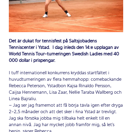
Det är dukat för tennisfest på Saltsjöbadens
Tenniscenter i Ystad.
I dag inleds den 14:e upplagan av
World Tennis Tour-turneringen Swedish Ladies med 40
000 dollar i prispengar.
I tuff internationell konkurrens kryddas startfältet i
huvudturneringen av flera hemmahopp: comebackande
Rebecca Peterson, Ystadbon Kajsa Rinaldo Persson,
Caijsa Hennemann, Lisa Zaar, Nellie Taraba Wallberg och
Linea Bajraliu.
– Jag ser jag framemot att få börja tävla igen efter dryga
2-2,5 månader och att det sker i fina Ystad är trevligt.
Jag ska försöka jobba mig tillbaka helt enkelt till en
annan nivå. Jag har mycket jobb framför mig, så let’s
begin, säger Rebecca.