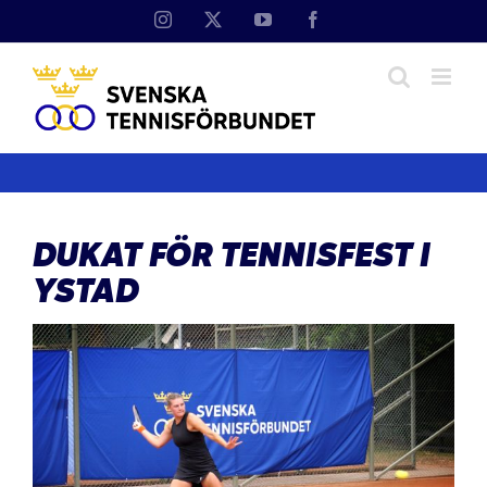
Fortsätt
Instagram
X
YouTube
Facebook
till
innehållet
DUKAT FÖR TENNISFEST I
YSTAD