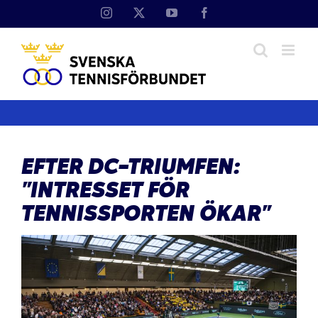
Fortsätt
Instagram
X
YouTube
Facebook
till
innehållet
EFTER DC-TRIUMFEN:
”INTRESSET FÖR
TENNISSPORTEN ÖKAR”