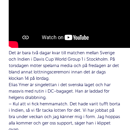
Det är bara två dagar kvar till matchen mellan Sverige
och Indien i Davis Cup World Group 1 i Stockholm. På
torsdagen möter spelarna media och på fredagen är det
bland annat lottningsceremoni innan det är dags
klockan 14 på lördag.
Elias Ymer är singelettan i det svenska laget och har
massvis med rutin i DC-bagaget. Han är laddad för
helgens drabbning.
– Kul att vi fick hemmamatch. Det hade varit tufft borta
i Indien, så vi får tacka lotten för det. Vi har jobbat på
bra under veckan och jag känner mig i form. Jag hoppas
alla kommer och ger oss support, säger han i klippet
ovan.