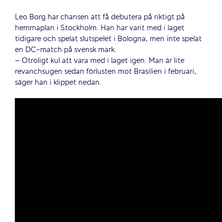
Leo Borg har chansen att få debutera på riktigt på
hemmaplan i Stockholm. Han har varit med i laget
tidigare och spelat slutspelet i Bologna, men inte spelat
en DC-match på svensk mark.
– Otroligt kul att vara med i laget igen. Man är lite
revanchsugen sedan förlusten mot Brasilien i februari,
säger han i klippet nedan.