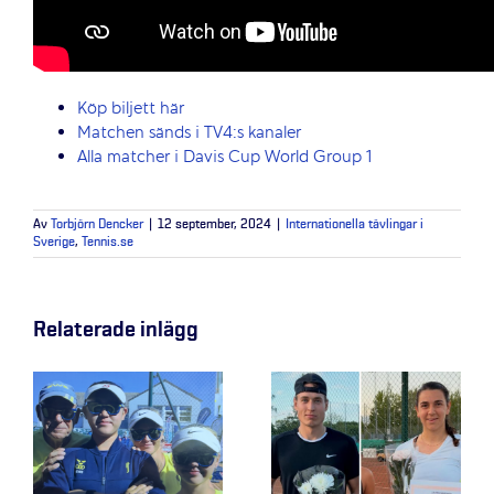
Köp biljett här
Matchen sänds i TV4:s kanaler
Alla matcher i Davis Cup World Group 1
Av
Torbjörn Dencker
|
12 september, 2024
|
Internationella tävlingar i
Sverige
,
Tennis.se
Relaterade inlägg