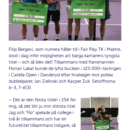
Filip Bergevi, som numera håller till i Fair Play TK i Malmö,
stod i dag inför möjligheten att bärga karriärens tyngsta
titel – och så blev det! Tillsammans med fransmannen
Florian Lakat kunde de lyfta bucklan i $25 000-tävlingen
i Catella Open i Danderyd efter finalseger mot polska
dubbelparet Jan Zielinski och Kacper Zuk. Setsiffrorna:
6-3, 7-6(3).
– Det är den första titeln i 25K för
mig, så det blir ju min största titel.
Jag och ”Flo” spelade på college i
två år tillsammans och har en
futuretitel tillsammans tidigare, så