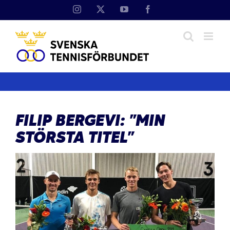
Fortsätt
Instagram
X
YouTube
Facebook
till
innehållet
FILIP BERGEVI: ”MIN
STÖRSTA TITEL”