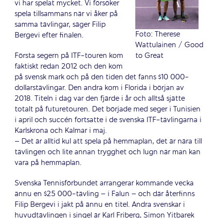
vi har spelat mycket. Vi försöker
spela tillsammans när vi åker på
samma tävlingar, säger Filip
Foto: Therese
Bergevi efter finalen.
Wattulainen / Good
to Great
Första segern på ITF-touren kom
faktiskt redan 2012 och den kom
på svensk mark och på den tiden det fanns $10 000-
dollarstävlingar. Den andra kom i Florida i början av
2018. Titeln i dag var den fjärde i år och alltså sjätte
totalt på futuretouren. Det började med seger i Tunisien
i april och succén fortsatte i de svenska ITF-tävlingarna i
Karlskrona och Kalmar i maj.
– Det är alltid kul att spela på hemmaplan, det är nära till
tävlingen och lite annan trygghet och lugn när man kan
vara på hemmaplan.
Svenska Tennisförbundet arrangerar kommande vecka
ännu en $25 000-tävling – i Falun – och där återfinns
Filip Bergevi i jakt på ännu en titel. Andra svenskar i
huvudtävlingen i singel är Karl Friberg, Simon Yitbarek