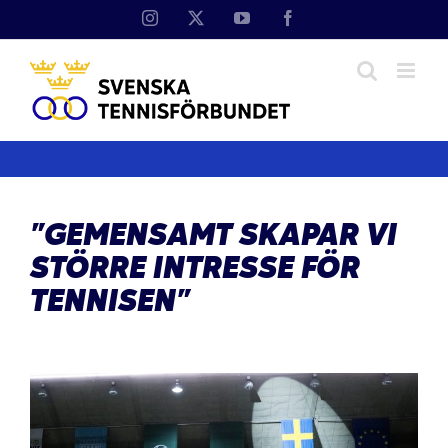
Fortsätt
Instagram
X
YouTube
Facebook
till
innehållet
”GEMENSAMT SKAPAR VI
STÖRRE INTRESSE FÖR
TENNISEN”