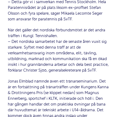
– Detta gör vi i samverkan med Tennis Stockholm. Hela
Paratennisrådet är på plats liksom ex-proffset Stefan
Olsson och fyra spelare, säger Mikaela Lecomte Seger
som ansvarar för paratennis på SvTF.
När det gäller det nordiska förbundsmötet är det andra
träffen i Kungl. Tennishallen.
– Det nordiska samarbetet har de senaste åren vuxit sig
starkare. Syftet med denna träff är att de
verksamhetsansvarig inom områdena, elit, tävling,
utbildning, marknad och kommunikation ska få en ökad
insikt i hur grannländerna arbetar och dela best practice,
förklarar Christer Sjöö, generalsekreterare på SvTF.
Jonas Elmblad nämnde även ett tränarseminarium. Det
är en fortsättning på tränarträffen under Kungens Kanna
& Drottningens Pris (se klippet nedan) som Magnus
Ennerberg, sportchef i KLTK, initierade och höll i. Den
här gången handlar det om praktiska övningar på bana
där huvudtemat är tekniskt arbete i U14-åldrarna. Det
kommer dock även finnas andra inslag under