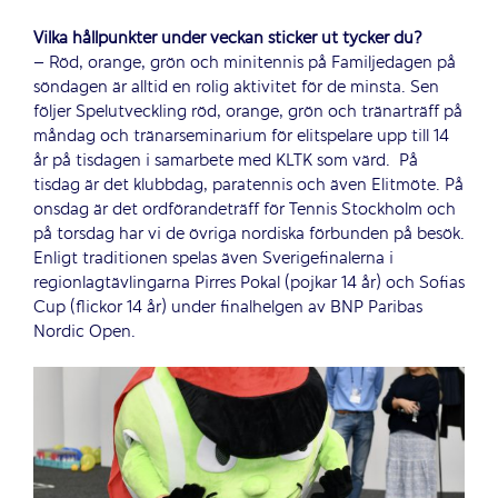
Vilka hållpunkter under veckan sticker ut tycker du?
– Röd, orange, grön och minitennis på Familjedagen på
söndagen är alltid en rolig aktivitet för de minsta. Sen
följer Spelutveckling röd, orange, grön och tränarträff på
måndag och tränarseminarium för elitspelare upp till 14
år på tisdagen i samarbete med KLTK som värd. På
tisdag är det klubbdag, paratennis och även Elitmöte. På
onsdag är det ordförandeträff för Tennis Stockholm och
på torsdag har vi de övriga nordiska förbunden på besök.
Enligt traditionen spelas även Sverigefinalerna i
regionlagtävlingarna Pirres Pokal (pojkar 14 år) och Sofias
Cup (flickor 14 år) under finalhelgen av BNP Paribas
Nordic Open.