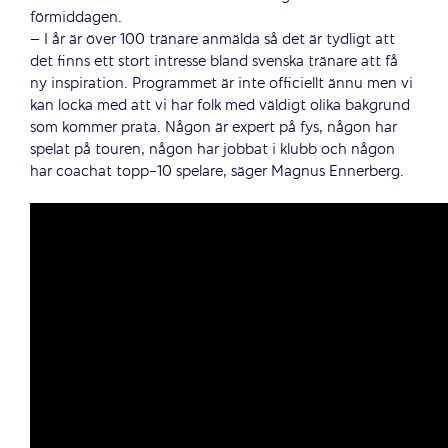
förmiddagen.
– I år är över 100 tränare anmälda så det är tydligt att
det finns ett stort intresse bland svenska tränare att få
ny inspiration. Programmet är inte officiellt ännu men vi
kan locka med att vi har folk med väldigt olika bakgrund
som kommer prata. Någon är expert på fys, någon har
spelat på touren, någon har jobbat i klubb och någon
har coachat topp-10 spelare, säger Magnus Ennerberg.