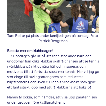
Ture Boll är på plats under familjedagen på söndag. Foto:
Patrick Bengtsson
Berätta mer om klubbdagen!
– Klubbdagen går ut på att tennisspelande barn och
ungdomar från olika klubbar skall få chansen att se tennis
i världsklass på riktigt nära håll och inspireras och
motiveras till att fortsätta spela mer tennis. Här vill jag ge
stor eloge till tävlingsarrangören som reducerat
biljettpriserna och även till Tennis Stockholm som gjort
ett fantastiskt jobb med att få klubbarna att haka på.
Planen är också, som nämdes, att visa upp paratennisen
under tisdagen före kvällsmatcherna.