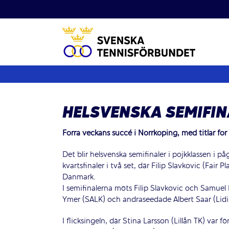
Fortsätt
till
innehållet
HELSVENSKA SEMIFIN
Förra veckans succé i Norrköping, med titlar fö
Det blir helsvenska semifinaler i pojkklassen i 
kvartsfinaler i två set, där Filip Slavkovic (Fair
Danmark.
I semifinalerna möts Filip Slavkovic och Samuel
Ymer (SALK) och andraseedade Albert Saar (Lidi
I flicksingeln, där Stina Larsson (Lillån TK) var fö