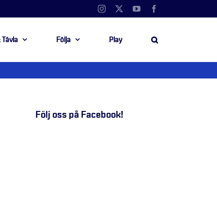
Instagram
X
YouTube
Facebook
 Tävla
Följa
Play
Följ oss på Facebook!