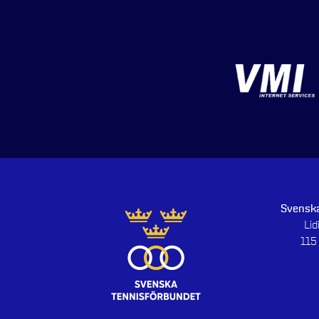
Svenska
Li
115