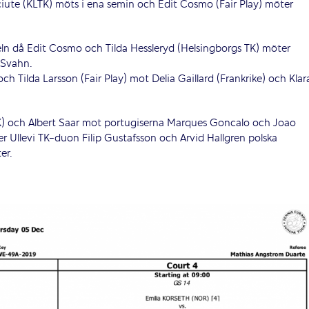
iute (KLTK) möts i ena semin och Edit Cosmo (Fair Play) möter
beln då Edit Cosmo och Tilda Hessleryd (Helsingborgs TK) möter
 Svahn.
och Tilda Larsson (Fair Play) mot Delia Gaillard (Frankrike) och Klar
K) och Albert Saar mot portugiserna Marques Goncalo och Joao
er Ullevi TK-duon Filip Gustafsson och Arvid Hallgren polska
er.