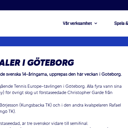
Vår verksamhet
Spela &
ALER I GÖTEBORG
r de svenska 14-åringarna, upprepas den här veckan i Göteborg.
pågående Tennis Europe-tävlingen i Göteborg. Alla fyra vann sina
 Play) för övrigt slog ut förstaseedade Christopher Garde från
 Börjesson (Kungsbacka TK) och i den andra kvalspelaren Rafael
ngö TK).
rstaseedad, är tre svenskor vidare till semifinal.