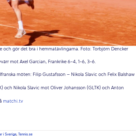
e och gör det bra i hemmatävlingarna. Foto: Torbjörn Dencker
värr mot Axel Garcian, Frankrike 6-4, 1-6, 3-6.
lfranska möten: Filip Gustafsson – Nikola Slavic och Felix Balshaw
LTK) och Nikola Slavic mot Oliver Johansson (GLTK) och Anton
på
matchi.tv
ar i Sverige
,
Tennis.se