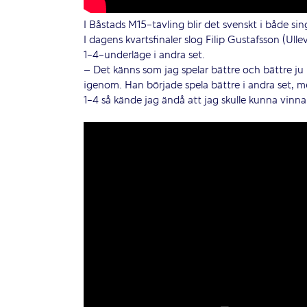
I Båstads M15-tävling blir det svenskt i både si
I dagens kvartsfinaler slog Filip Gustafsson (Ull
1-4-underläge i andra set.
– Det känns som jag spelar bättre och bättre ju 
igenom. Han började spela bättre i andra set, m
1-4 så kände jag ändå att jag skulle kunna vinna