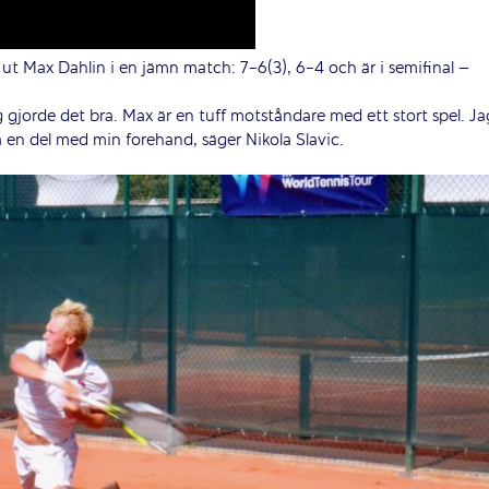
 ut Max Dahlin i en jämn match: 7-6(3), 6-4 och är i semifinal –
ag gjorde det bra. Max är en tuff motståndare med ett stort spel. Ja
a en del med min forehand, säger Nikola Slavic.