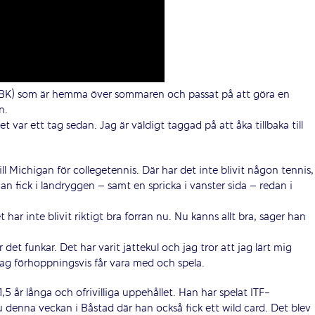
 TBK) som är hemma över sommaren och passat på att göra en
n.
t var ett tag sedan. Jag är väldigt taggad på att åka tillbaka till
ll Michigan för collegetennis. Där har det inte blivit någon tennis,
an fick i ländryggen – samt en spricka i vänster sida – redan i
har inte blivit riktigt bra förrän nu. Nu känns allt bra, säger han
et funkar. Det har varit jättekul och jag tror att jag lärt mig
ag förhoppningsvis får vara med och spela.
,5 år långa och ofrivilliga uppehållet. Han har spelat ITF-
u denna veckan i Båstad där han också fick ett wild card. Det blev