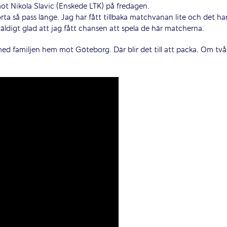
mot Nikola Slavic (Enskede LTK) på fredagen.
rta så pass länge. Jag har fått tillbaka matchvanan lite och det ha
väldigt glad att jag fått chansen att spela de här matcherna.
n med familjen hem mot Göteborg. Där blir det till att packa. Om två