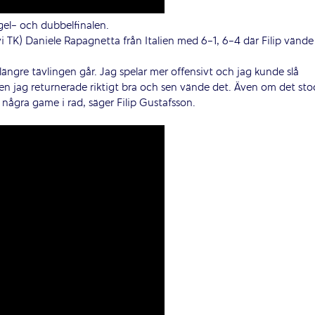
ngel- och dubbelfinalen.
evi TK) Daniele Rapagnetta från Italien med 6-1, 6-4 där Filip vände
längre tävlingen går. Jag spelar mer offensivt och jag kunde slå
en jag returnerade riktigt bra och sen vände det. Även om det sto
 några game i rad, säger Filip Gustafsson.