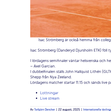
Isac Strömberg är också hemma från colleg
Isac Strömberg (Danderyd Djursholm ETK) föll ty
I lördagens semifinaler väntar helsvenska och he
– Axel Garcian.
I dubbelfinalen ställs John Hallquist Lithén (G
Shepp från Nya Zeeland.
Lördagens matcher startar 11.15 och sänds live 
Lottningar
Live stream
Av
Torbjörn Dencker
|
22 augusti, 2025
|
Internationella tävling