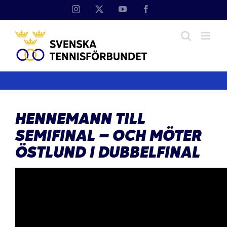
Fortsätt
Instagram
X
YouTube
Facebook
till
innehållet
HENNEMANN TILL
SEMIFINAL – OCH MÖTER
ÖSTLUND I DUBBELFINAL