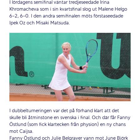
I lördagens semifinal väntar tredjeseedade Irina
Khromacheva som i sin kvartsfinal slog ut Malene Helgo
6-2, 6-0. I den andra semifinalen möts förstaseedade
Ipek Oz och Misaki Matsuda.
I dubbelturneringen var det på förhand klart att det
skulle bli åtminstone en svenska i final. Och där får Fanny
Östlund (som fick klartecken från physion) en ny chans
mot Caijsa.
Fanny Östlund och Julie Belgraver vann mot June Björk