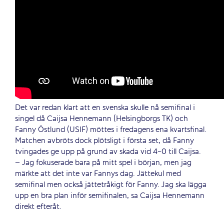
Det var redan klart att en svenska skulle nå semifinal i
singel då Caijsa Hennemann (Helsingborgs TK) och
Fanny Östlund (USIF) möttes i fredagens ena kvartsfinal.
Matchen avbröts dock plötsligt i första set, då Fanny
tvingades ge upp på grund av skada vid 4-0 till Caijsa.
– Jag fokuserade bara på mitt spel i början, men jag
märkte att det inte var Fannys dag. Jättekul med
semifinal men också jättetråkigt för Fanny. Jag ska lägga
upp en bra plan inför semifinalen, sa Caijsa Hennemann
direkt efteråt.