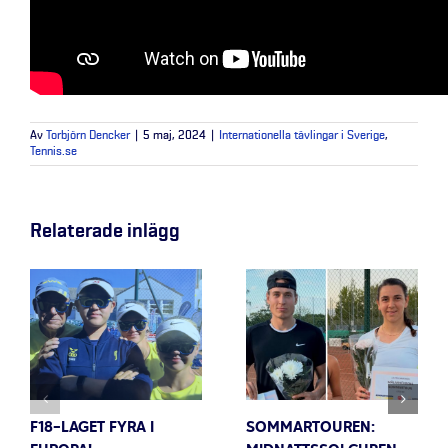
Av
Torbjörn Dencker
|
5 maj, 2024
|
Internationella tävlingar i Sverige
,
Tennis.se
Relaterade inlägg
F18-LAGET FYRA I
SOMMARTOUREN: