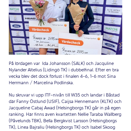
På lördagen var
Ida Johansson (SALK) och Jacquline
Nylander Altelius (Lidingö TK) i dubbelfinal. Efter en bra
vecka blev det dock förlust i finalen 4-6, 1-6 mot Sina
Herrmann / Marcelina Podlinska.
Nu skruvar vi upp ITF-nivån till W35 och landar i Båstad
där Fanny Östlund (USIF), Caijsa Hennemann (KLTK) och
Jacqueline Cabaj Awad (Helsingborgs TK) går in på egen
ranking. Här finns även kvartetten Nellie Taraba Wallberg
(Påvelunds TBK), Bella Bergkvist Larsson (Helsingborgs
TK), Linea Bajraliu (Helsingborgs TK) och Isabel Skoog