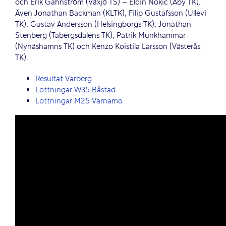
och Erik Gahnström (Växjö TS) – Eldin Nokic (Åby TK).
Även Jonathan Backman (KLTK), Filip Gustafsson (Ullevi
TK), Gustav Andersson (Helsingborgs TK), Jonathan
Stenberg (Tabergsdalens TK), Patrik Munkhammar
(Nynäshamns TK) och Kenzo Koistila Larsson (Västerås
TK).
Resultat Varberg
Lottningar W35 Båstad
Lottningar M25 Värnamo