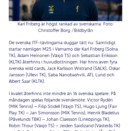
Karl Friberg är högst rankad av svenskarna. Foto:
Christoffer Borg /Bildbyrån
De svenska ITF-tävlingarna duggar tätt nu. Samtidigt
startar nämligen M25 i Värnamo där Karl Friberg (Solna
TK), Adam Heinonen (Växjö TS) och Sebastian Eriksson
(KLTK) återfinns i huvudlottningen. Här finns även fyra
svenska wild cards; Jack Karlsson Wistrand (SALK), Oskar
Jansson (Ullevi TK), Saba Nanobashvili, ATL Lund och
Albert Saar (KLTK).
I kvalet återfinns inte mindre än 16 svenska spelare. På
måndagen spelas följande svenskmöte: Victor Rydén
(MIK Tennis) – Filip Stidell (Växjö TS), Hugo Ljung (Fair
Play TK) – Jan Simonsson (MIK Tennis), Henrik Bladelius
(Påvelunds TBK) – Johan Claesson (Linköpings TK),
Robin Thour (Växjö TS) – Jeiden Saidizand (Västerås TK)