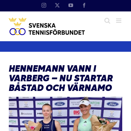
Fortsätt
Instagram
X
YouTube
Facebook
till
innehållet
HENNEMANN VANN I
VARBERG – NU STARTAR
BÅSTAD OCH VÄRNAMO