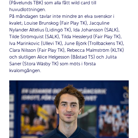
(Påvelunds TBK) som alla fått wild card till
huvudlottningen.
På måndagen tävlar inte mindre än elva svenskor i
kvalet; Louise Brunskog (Fair Play TK), Jacquline
Nylander Altelius (Lidingö TK), Ida Johansson (SALK),
Tilde Strömquist (SALK), Tilda Hessleryd (Fair Play TK),
Iva Marinkovic (Ullevi TK), June Björk (Trollbäckens TK),
Clara Nilsson (Fair Play TK), Rebecca Malmström (KLTK)
och slutligen Alice Helgesson (Båstad TS) och Julita
Saner (Stora Wäsby TK) som möts i första
kvalomgången.