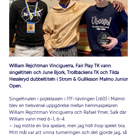
William Rejchtman Vinciguerra, Fair Play TK vann
singeltiteln och June Björk, Trollbäckens TK och Tilda
Hessleryd dubbeltiteln i Ström & Gulliksson Malmö Junior
Open.
Singelfinalen i pojkklassen i ITF-tävlingen (J60) i Malmö
blev en helsvensk uppgörelse mellan hemmaspelaren
William Rejchtman Vinciguerra och Rafael Ymer, Salk där
William vann med 6-1, 6-4.
– Jag mötte en bra spelare, men jag höll ihop spelet bra.
Mitt mål var att vinna turneringen och det gjorde jag, så