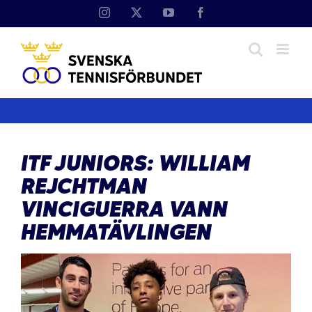
Fortsätt
Instagram
X
YouTube
Facebook
till
innehållet
ITF JUNIORS: WILLIAM
REJCHTMAN
VINCIGUERRA VANN
HEMMATÄVLINGEN