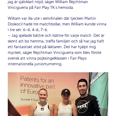
jag är självklart nöjd, säger William Rejchtman
Vinciguerra på Fair Play TK:s hemsida.
William var illa ute i semifinalen där tjecken Martin
Doskocil hade tre matchbollar, men William kunde vinna
i tre set: 6-4, 4-6, 7-6.
– Jag spelade bättre och bättre för varje match. Det är
skönt att bo hemma, träffa familjen och så har jag haft
ett fantastiskt stöd på läktaren. Det har hjälpt mig
mycket, säger Rejchtman Vinciguerra som blev förste
svensk att vinna pojksingelklassen i Fair Plays
internationella juniorturnering.