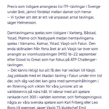
Precis som tidigare arrangeras tio ITF-tävlingar i Sverige
under året, jämnt fördelat mellan damer och herrar.
– Vi tycker att det är ett väl anpassat antal tävlingar,
säger Helmersson.
Damtävlingarna spelas som tidigare i Varberg, Båstad,
Ystad, Malmö och Näsbypark medan herrtävlingarna
spelas i Värnamo, Kalmar, Ystad, Växjö och Falun. Den
enda skillnaden från förra året är att Växjö tar över som
arrangör av inomhustävlingen (M15) 16-22 september
efter Good to Great som har fokus på ATP Challenger-
tävlingen.
– Det känns riktigt kul att få den här veckan till Växjö.
Jag jobbade med en likadan tävling i Falun under min tid
där, och såg vad det kan göra med sammanhållningen i
en förening och vikten för våra juniorer att se
världstennis på nära håll. Vi räknar med att spelare
rankade runt 300 i världen kommer, och förhoppningsvis
några av våra svenska spelare som Karl Friberg eller Leo
Borg till exempel, säger Växjö TS klubbchef Emil