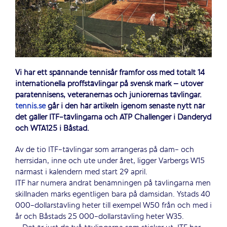
Vi har ett spännande tennisår framför oss med totalt 14
internationella proffstävlingar på svensk mark – utöver
paratennisens, veteranernas och juniorernas tävlingar.
tennis.se
går i den här artikeln igenom senaste nytt när
det gäller ITF-tävlingarna och ATP Challenger i Danderyd
och WTA125 i Båstad.
Av de tio ITF-tävlingar som arrangeras på dam- och
herrsidan, inne och ute under året, ligger Varbergs W15
närmast i kalendern med start 29 april.
ITF har numera ändrat benämningen på tävlingarna men
skillnaden märks egentligen bara på damsidan. Ystads 40
000-dollarstävling heter till exempel W50 från och med i
år och Båstads 25 000-dollarstävling heter W35.