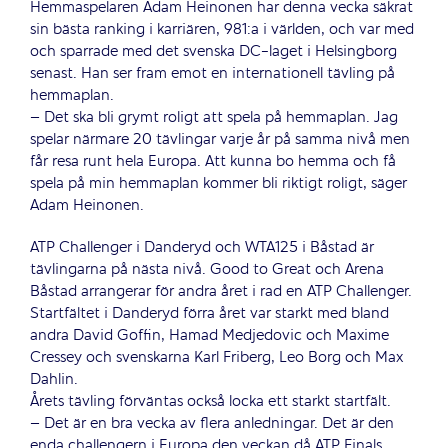
Hemmaspelaren Adam Heinonen har denna vecka säkrat
sin bästa ranking i karriären, 981:a i världen, och var med
och sparrade med det svenska DC-laget i Helsingborg
senast. Han ser fram emot en internationell tävling på
hemmaplan.
– Det ska bli grymt roligt att spela på hemmaplan. Jag
spelar närmare 20 tävlingar varje år på samma nivå men
får resa runt hela Europa. Att kunna bo hemma och få
spela på min hemmaplan kommer bli riktigt roligt, säger
Adam Heinonen.
ATP Challenger i Danderyd och WTA125 i Båstad är
tävlingarna på nästa nivå. Good to Great och Arena
Båstad arrangerar för andra året i rad en ATP Challenger.
Startfältet i Danderyd förra året var starkt med bland
andra David Goffin, Hamad Medjedovic och Maxime
Cressey och svenskarna Karl Friberg, Leo Borg och Max
Dahlin.
Årets tävling förväntas också locka ett starkt startfält.
– Det är en bra vecka av flera anledningar. Det är den
enda challengern i Europa den veckan då ATP Finals