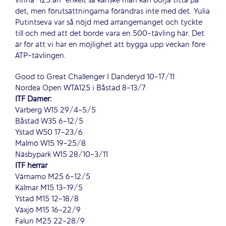
vinna ”125:an” enkelt så kanske man kan börja titta på
det, men förutsättningarna förändras inte med det. Yulia
Putintseva var så nöjd med arrangemanget och tyckte
till och med att det borde vara en 500-tävling här. Det
är för att vi har en möjlighet att bygga upp veckan före
ATP-tävlingen.
Good to Great Challenger I Danderyd 10-17/11
Nordea Open WTA125 i Båstad 8-13/7
ITF Damer:
Varberg W15 29/4-5/5
Båstad W35 6-12/5
Ystad W50 17-23/6
Malmö W15 19-25/8
Näsbypark W15 28/10-3/11
ITF herrar
Värnamo M25 6-12/5
Kalmar M15 13-19/5
Ystad M15 12-18/8
Växjö M15 16-22/9
Falun M25 22-28/9