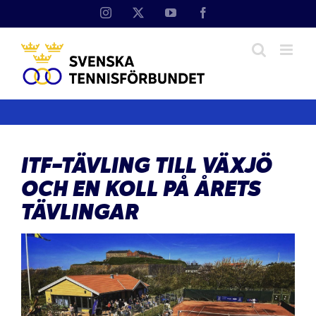
Fortsätt
Instagram
X
YouTube
Facebook
till
innehållet
ITF-TÄVLING TILL VÄXJÖ
OCH EN KOLL PÅ ÅRETS
TÄVLINGAR