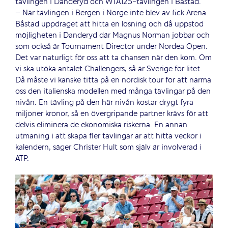
tävlingen i Danderyd och WTA125-tävlingen i Båstad.
– När tävlingen i Bergen i Norge inte blev av fick Arena
Båstad uppdraget att hitta en lösning och då uppstod
möjligheten i Danderyd där Magnus Norman jobbar och
som också är Tournament Director under Nordea Open.
Det var naturligt för oss att ta chansen när den kom. Om
vi ska utöka antalet Challengers, så är Sverige för litet.
Då måste vi kanske titta på en nordisk tour för att närma
oss den italienska modellen med många tävlingar på den
nivån. En tävling på den här nivån kostar drygt fyra
miljoner kronor, så en övergripande partner krävs för att
delvis eliminera de ekonomiska riskerna. En annan
utmaning i att skapa fler tävlingar är att hitta veckor i
kalendern, säger Christer Hult som själv är involverad i
ATP.