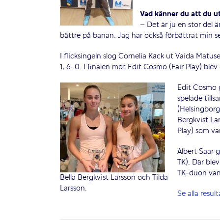
Vad känner du att du ut
– Det är ju en stor del 
bättre på banan. Jag har också förbättrat min ser
I flicksingeln slog Cornelia Käck ut Vaida Matus
1, 6-0. I finalen mot Edit Cosmo (Fair Play) blev
Edit Cosmo gi
spelade till
(Helsingborgs
Bergkvist Lar
Play) som va
Albert Saar 
TK). Där blev
TK-duon van
Bella Bergkvist Larsson och Tilda
Larsson.
Se alla result