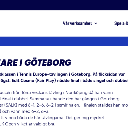
Vår verksamhet
Spela &
ARE I GÖTEBORG
jkklassen i Tennis Europe-tävlingen i Göteborg. På flicksidan var
ögst. Edit Cosmo (Fair Play) nådde final i både singel och dubbel
uccén från förra veckans tävling i Norrköping då han vann
till final i dubbel. Samma sak hände den här gången i Göteborg.
er (SALK) med 6-1, 2-6, 6-2 i semifinalen. I finalen ställdes han mo
ay) och vann med 6-2, 6-3.
 att vinna båda de här tävlingarna. Det ger mig mycket
LK Open vilket är väldigt bra.