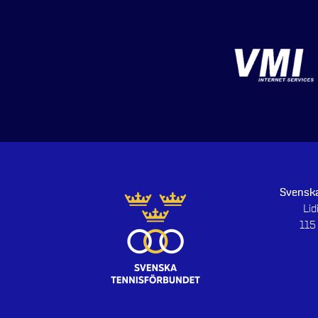
Svenska
Li
115