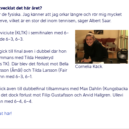
vecklat det här året?
är de fysiska. Jag känner att jag orkar längre och rör mig mycket
ve, vilket är en stor del inom tennisen, säger Albert Saar.
eviciute (KLTK) i semifinalen med 6-
 de 6-3, 6-3.
ck till final även i dubbel där hon
sammans med Tilda Hessleryd
 TK). Där blev det förlust mot Bella
Cornelia Käck.
sson (Åmål) och Tilda Larsson (Fair
nn med 6-3, 6-1.
gick även till dubbelfinal tillsammans med Max Dahlin (Kungsbacka
 det dock förlust mot Filip Gustafsson och Arvid Hallgren. Ullevi
n med 6-4, 6-4.
at här!