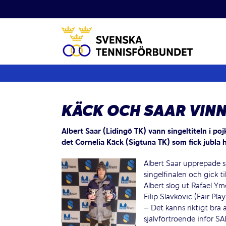
Fortsätt
till
innehållet
KÄCK OCH SAAR VINN
Albert Saar (Lidingö TK) vann singeltiteln i po
det Cornelia Käck (Sigtuna TK) som fick jubla h
Albert Saar upprepade s
singelfinalen och gick 
Albert slog ut Rafael Ym
Filip Slavkovic (Fair Pl
– Det känns riktigt bra
självförtroende inför SA