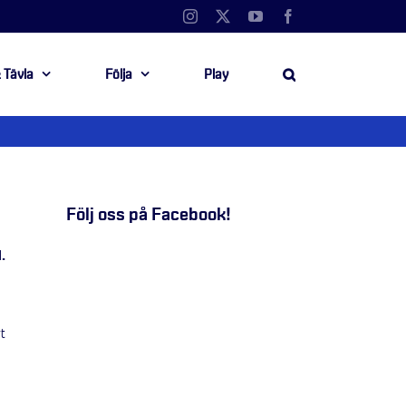
Instagram
X
YouTube
Facebook
 Tävla
Följa
Play
Följ oss på Facebook!
.
t