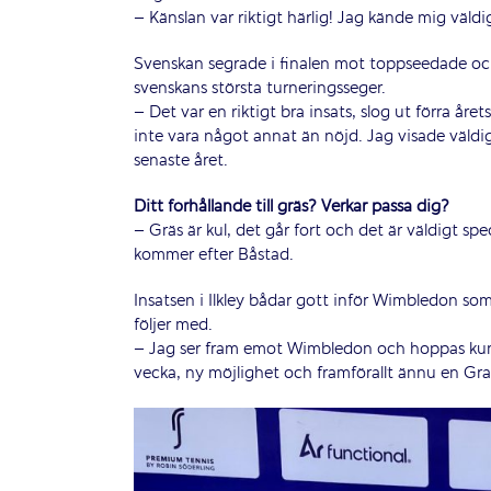
– Känslan var riktigt härlig! Jag kände mig väld
Svenskan segrade i finalen mot toppseedade o
svenskans största turneringsseger.
– Det var en riktigt bra insats, slog ut förra å
inte vara något annat än nöjd. Jag visade väldi
senaste året.
Ditt förhållande till gräs? Verkar passa dig?
– Gräs är kul, det går fort och det är väldigt s
kommer efter Båstad.
Insatsen i Ilkley bådar gott inför Wimbledon 
följer med.
– Jag ser fram emot Wimbledon och hoppas kunn
vecka, ny möjlighet och framförallt ännu en Gr