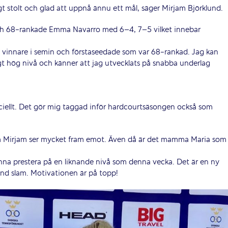
igt stolt och glad att uppnå ännu ett mål, säger Mirjam Björklund.
ch 68-rankade Emma Navarro med 6–4, 7–5 vilket innebar
rets vinnare i semin och förstaseedade som var 68-rankad. Jag kan
gt hög nivå och känner att jag utvecklats på snabba underlag
peciellt. Det gör mig taggad inför hardcourtsäsongen också som
som Mirjam ser mycket fram emot. Även då är det mamma Maria som
a prestera på en liknande nivå som denna vecka. Det är en ny
and slam. Motivationen är på topp!