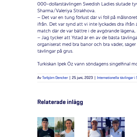
000-dollarstävlingen Swedish Ladies slutade ty
Sharma/Valeriya Strakhova.
–
Det var en tung förlust där vi föll på målsnöre
ifrån. Det var synd att vi inte lyckades dra ifrån 
match där de var bättre i de avgörande lägena, 
– Jag tycker att Ystad är en av de bästa tävlingar
organiserat med bra banor och bra väder, säger 
tävlingar på grus.
Turkiskan Ipek Öz vann söndagens singelfinal mo
Av
Torbjörn Dencker
|
25 juni, 2023
|
Internationella tävlingar i
Relaterade inlägg