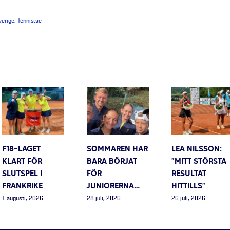
verige
,
Tennis.se
F18-LAGET
SOMMAREN HAR
LEA NILSSON:
KLART FÖR
BARA BÖRJAT
”MITT STÖRSTA
SLUTSPEL I
FÖR
RESULTAT
FRANKRIKE
JUNIORERNA…
HITTILLS”
1 augusti, 2026
28 juli, 2026
26 juli, 2026