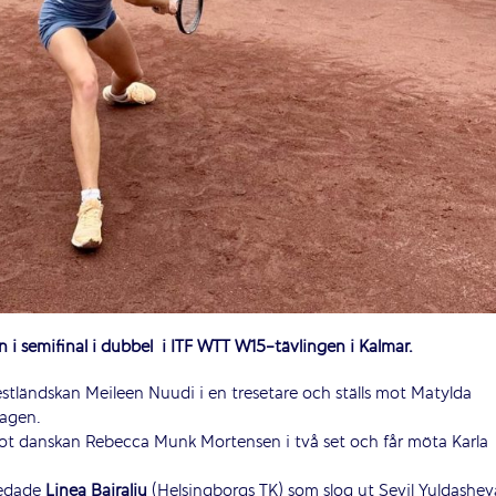
 en i semifinal i dubbel i ITF WTT W15-tävlingen i Kalmar.
stländskan Meileen Nuudi i en tresetare och ställs mot Matylda
dagen.
mot danskan Rebecca Munk Mortensen i två set och får möta Karla
seedade
Linea Bajraliu
(Helsingborgs TK) som slog ut Sevil Yuldashev