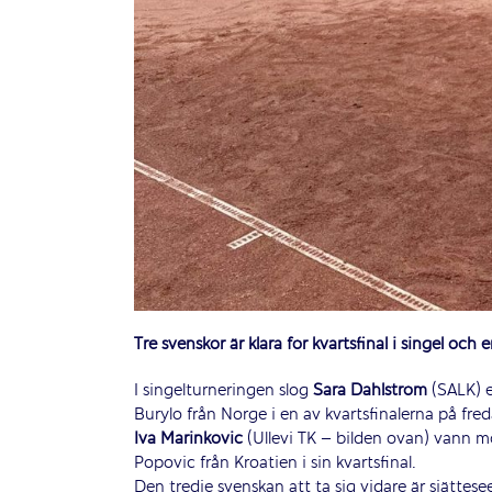
Tre svenskor är klara för kvartsfinal i singel och
I singelturneringen slog
Sara Dahlström
(SALK) e
Burylo från Norge i en av kvartsfinalerna på fre
Iva Marinkovic
(Ullevi TK – bilden ovan) vann 
Popovic från Kroatien i sin kvartsfinal.
Den tredje svenskan att ta sig vidare är sjätte