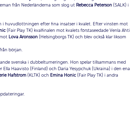
ageman från Nederländerna som slog ut
Rebecca Peterson
(SALK) i
 i huvudlottningen efter fina insatser i kvalet. Efter vinsten mot
nic
(Fair Play TK) kvalfinalen mot kvalets förstaseedade Venla Ahti
 mot
Lova Aronsson
(Helsingborgs TK) och blev också klar liksom
rån början.
ande svenska i dubbelturneringen. Hon spelar tillsammans med
lla Haavisto (Finland) och Daria Yesypchuk (Ukraina) i den ena
erie Hafström
(KLTK) och
Emina Honic
(Fair Play TK) i andra
ppdateringar.