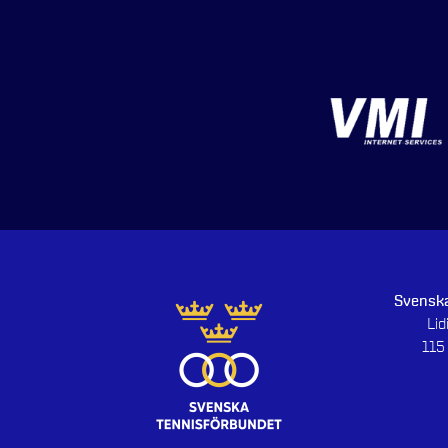
Svenska
Li
115