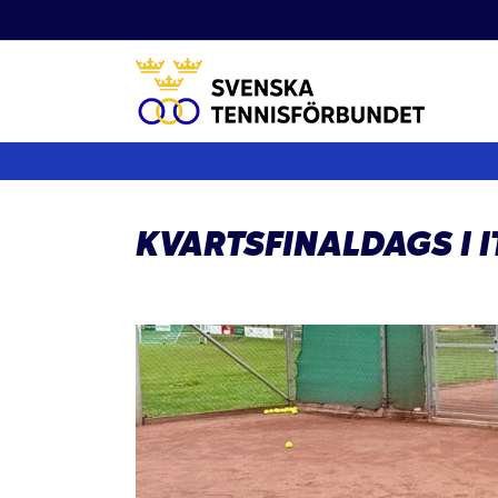
Fortsätt
till
innehållet
KVARTSFINALDAGS I I