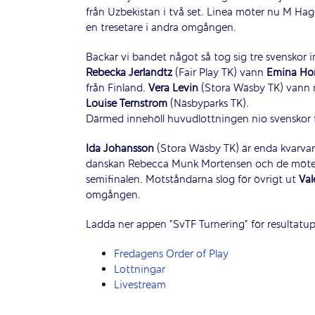
från Uzbekistan i två set. Linea möter nu M H
en tresetare i andra omgången.
Backar vi bandet något så tog sig tre svenskor in
Rebecka Jerlandtz
(Fair Play TK) vann
Emina Ho
från Finland.
Vera Levin
(Stora Wäsby TK) vann
Louise Ternström
(Näsbyparks TK).
Därmed innehöll huvudlottningen nio svenskor f
Ida Johansson
(Stora Wäsby TK) är enda kvarvar
danskan Rebecca Munk Mortensen och de möter E
semifinalen. Motståndarna slog för övrigt ut
Val
omgången.
Ladda ner appen ”SvTF Turnering” för resultatu
Fredagens Order of Play
Lottningar
Livestream