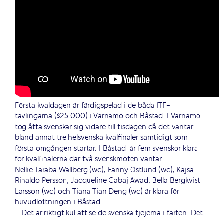
Första kvaldagen är färdigspelad i de båda ITF-
tävlingarna ($25 000) i Värnamo och Båstad. I Värnamo
tog åtta svenskar sig vidare till tisdagen då det väntar
bland annat tre helsvenska kvalfinaler samtidigt som
första omgången startar. I Båstad
är fem svenskor klara
för kvalfinalerna där två svenskmöten väntar.
Nellie Taraba Wallberg (wc), Fanny Östlund (wc), Kajsa
Rinaldo Persson, Jacqueline Cabaj Awad, Bella Bergkvist
Larsson (wc) och Tiana Tian Deng (wc) är klara för
huvudlottningen i Båstad.
– Det är riktigt kul att se de svenska tjejerna i farten. Det