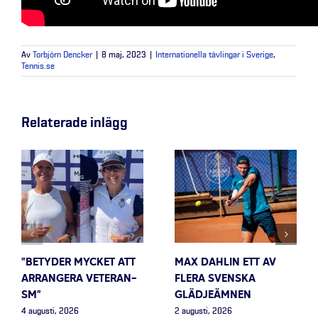
Av
Torbjörn Dencker
|
8 maj, 2023
|
Internationella tävlingar i Sverige
,
Tennis.se
Relaterade inlägg
”BETYDER MYCKET ATT
MAX DAHLIN ETT AV
ARRANGERA VETERAN-
FLERA SVENSKA
SM”
GLÄDJEÄMNEN
4 augusti, 2026
2 augusti, 2026