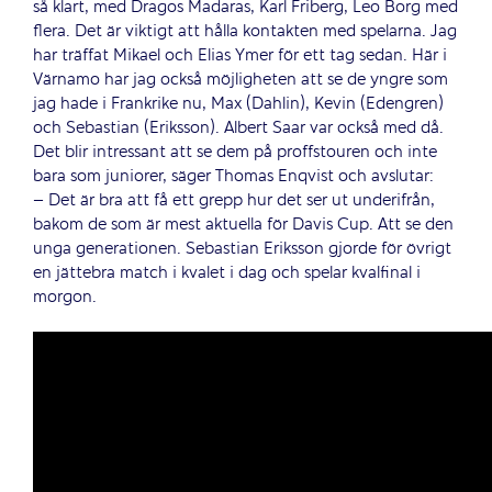
så klart, med Dragos Madaras, Karl Friberg, Leo Borg med
flera. Det är viktigt att hålla kontakten med spelarna. Jag
har träffat Mikael och Elias Ymer för ett tag sedan. Här i
Värnamo har jag också möjligheten att se de yngre som
jag hade i Frankrike nu, Max (Dahlin), Kevin (Edengren)
och Sebastian (Eriksson). Albert Saar var också med då.
Det blir intressant att se dem på proffstouren och inte
bara som juniorer, säger Thomas Enqvist och avslutar:
– Det är bra att få ett grepp hur det ser ut underifrån,
bakom de som är mest aktuella för Davis Cup. Att se den
unga generationen. Sebastian Eriksson gjorde för övrigt
en jättebra match i kvalet i dag och spelar kvalfinal i
morgon.