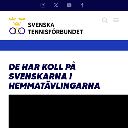
Fortsätt
Instagram
X
YouTube
Facebook
till
innehållet
DE HAR KOLL PÅ
SVENSKARNA I
HEMMATÄVLINGARNA