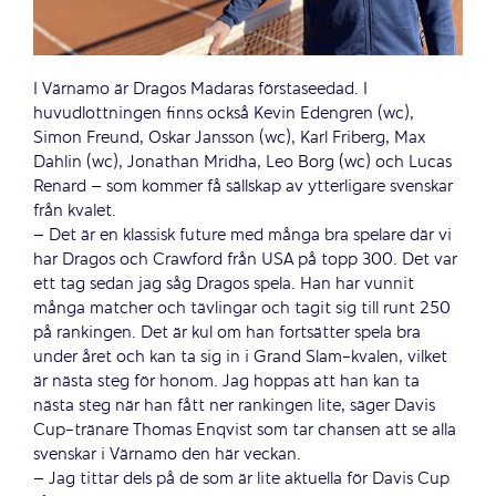
I Värnamo är Dragos Madaras förstaseedad. I
huvudlottningen finns också Kevin Edengren (wc),
Simon Freund, Oskar Jansson (wc), Karl Friberg, Max
Dahlin (wc), Jonathan Mridha, Leo Borg (wc) och Lucas
Renard – som kommer få sällskap av ytterligare svenskar
från kvalet.
– Det är en klassisk future med många bra spelare där vi
har Dragos och Crawford från USA på topp 300. Det var
ett tag sedan jag såg Dragos spela. Han har vunnit
många matcher och tävlingar och tagit sig till runt 250
på rankingen. Det är kul om han fortsätter spela bra
under året och kan ta sig in i Grand Slam-kvalen, vilket
är nästa steg för honom. Jag hoppas att han kan ta
nästa steg när han fått ner rankingen lite, säger Davis
Cup-tränare Thomas Enqvist som tar chansen att se alla
svenskar i Värnamo den här veckan.
– Jag tittar dels på de som är lite aktuella för Davis Cup