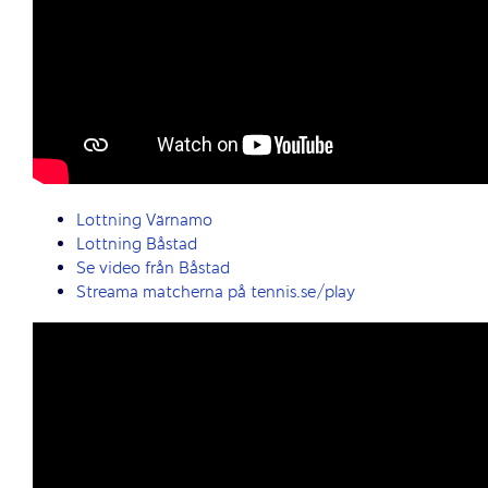
Lottning Värnamo
Lottning Båstad
Se video från Båstad
Streama matcherna på tennis.se/play