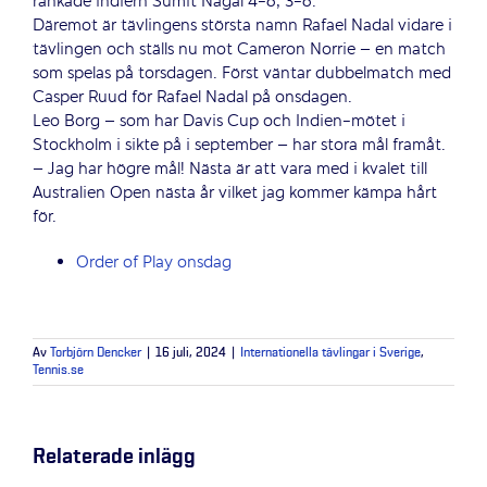
rankade indiern Sumit Nagal 4-6, 3-6.
Däremot är tävlingens största namn Rafael Nadal vidare i
tävlingen och ställs nu mot Cameron Norrie – en match
som spelas på torsdagen. Först väntar dubbelmatch med
Casper Ruud för Rafael Nadal på onsdagen.
Leo Borg – som har Davis Cup och Indien-mötet i
Stockholm i sikte på i september – har stora mål framåt.
– Jag har högre mål! Nästa är att vara med i kvalet till
Australien Open nästa år vilket jag kommer kämpa hårt
för.
Order of Play onsdag
Av
Torbjörn Dencker
|
16 juli, 2024
|
Internationella tävlingar i Sverige
,
Tennis.se
Relaterade inlägg