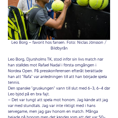
Leo Borg – favorit hos fansen. Foto: Niclas Jönsson /
Bildbyrån
Leo Borg, Djursholms TK, stod inför sin livs match när
han ställdes mot Rafael Nadal i första omgången i
Nordea Open. På presskonferensen efteråt berättade
han att ”Rafa” var anledningen till att han började spela
tennis.
Den spanske ”gruskungen” vann till slut med 6-3, 6-4 där
Leo bjöd på en bra fajt.
– Det var tungt att spela mot honom. Jag kände att jag
var med stundtals. Jag var inte riktigt med i hans
servegame, men jag gav honom en match. Många
hejade på honom men det kändes som att det var 50-