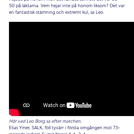
50 på läktarna. Vem hejar inte på honom liksom? Det var
en fantastisk stämning och extremt kul, sa Leo.
Hör vad Leo Borg sa efter matchen.
Elias Ymer, SALK, föll tyvärr i första omgången mot 73-