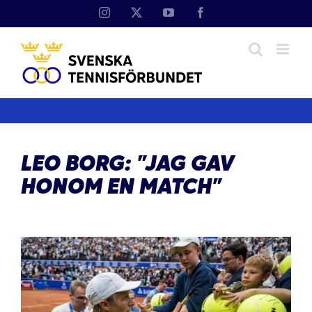
Fortsätt
Instagram
X
YouTube
Facebook
till
innehållet
LEO BORG: ”JAG GAV
HONOM EN MATCH”