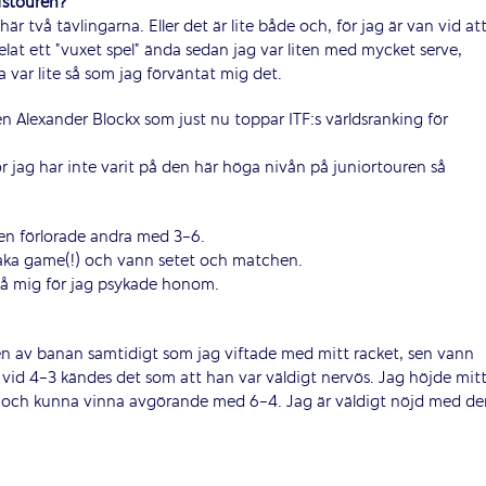
ffstouren?
r två tävlingarna. Eller det är lite både och, för jag är van vid at
pelat ett ”vuxet spel” ända sedan jag var liten med mycket serve,
a var lite så som jag förväntat mig det.
n Alexander Blockx som just nu toppar ITF:s världsranking för
r jag har inte varit på den här höga nivån på juniortouren så
en förlorade andra med 3-6.
raka game(!) och vann setet och matchen.
 på mig för jag psykade honom.
ten av banan samtidigt som jag viftade med mitt racket, sen vann
 vid 4-3 kändes det som att han var väldigt nervös. Jag höjde mit
ka och kunna vinna avgörande med 6-4. Jag är väldigt nöjd med de