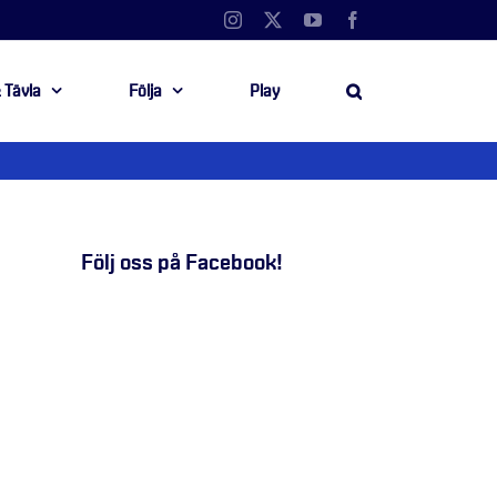
Instagram
X
YouTube
Facebook
 Tävla
Följa
Play
Följ oss på Facebook!