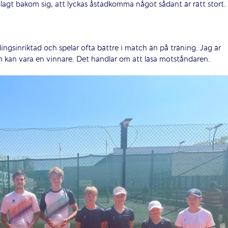
agt bakom sig, att lyckas åstadkomma något sådant är rätt stort.
lingsinriktad och spelar ofta bättre i match än på träning. Jag är
som kan vara en vinnare. Det handlar om att läsa motståndaren.