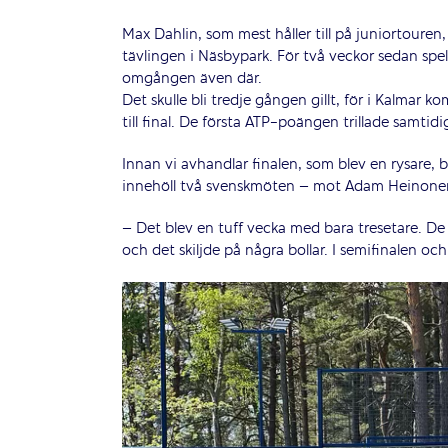
Max Dahlin, som mest håller till på juniortouren, 
tävlingen i Näsbypark. För två veckor sedan spe
omgången även där.
Det skulle bli tredje gången gillt, för i Kalmar 
till final. De första ATP-poängen trillade samtidi
Innan vi avhandlar finalen, som blev en rysare
innehöll två svenskmöten – mot Adam Heinonen (
– Det blev en tuff vecka med bara tresetare. De
och det skiljde på några bollar. I semifinalen och 