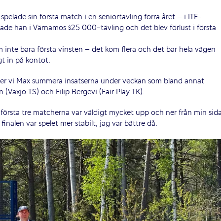
spelade sin första match i en seniortävling förra året – i ITF-
lade han i Värnamos $25 000-tävling och det blev förlust i första
kom inte bara första vinsten – det kom flera och det bar hela vägen
gt in på kontot.
, ber vi Max summera insatserna under veckan som bland annat
Växjö TS) och Filip Bergevi (Fair Play TK).
 första tre matcherna var väldigt mycket upp och ner från min sid
finalen var spelet mer stabilt, jag var bättre då.