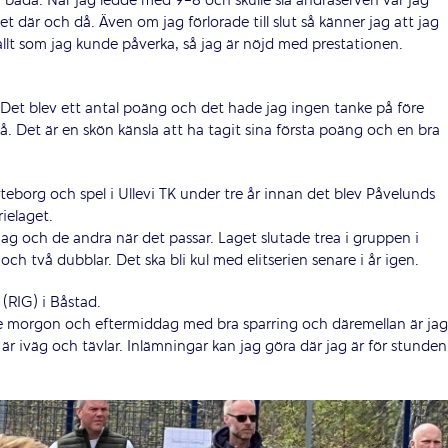
rån båda. När jag ledde med 9-8 och skulle slå andraserven var jag
HUVUDPARTNERS
 där och då. Även om jag förlorade till slut så känner jag att jag
llt som jag kunde påverka, så jag är nöjd med prestationen.
 Det blev ett antal poäng och det hade jag ingen tanke på före
på. Det är en skön känsla att ha tagit sina första poäng och en bra
öteborg och spel i Ullevi TK under tre år innan det blev Påvelunds
rielaget.
ag och de andra när det passar. Laget slutade trea i gruppen i
r och två dubblar. Det ska bli kul med elitserien senare i år igen.
NATIONELLA PARTNERS
(RIG) i Båstad.
arje morgon och eftermiddag med bra sparring och däremellan är jag
g är iväg och tävlar. Inlämningar kan jag göra där jag är för stunden