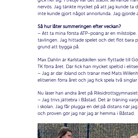
gick ner sig. I tredje var det stabilt servande f
nervös. Jag tänkte mycket på att jag kunde ta det
inte kunde gjort något annorlunda. Jag gjorde a
Så hur låter summeringen efter veckan?
– Att ta mina första ATP-poäng är en milstolpe.
tävlingen. Jag hittade spelet och det flöt bara 
grund att bygga på.
Max Dahlin är Karlstadskillen som flyttade till G
TK förra året. Där fick han mycket speltid i elitse
– Jag är där ibland och tränar med Mats Willenh
elitserien förra året och jag fick spela två singla
Nu läser han andra året på Riksidrottsgymnasiet 
– Jag trivs jättebra i Båstad. Det är träning v
i skolan. Jag får plugga en del på distans när ja
och proven gör jag när jag är hemma i Båstad.