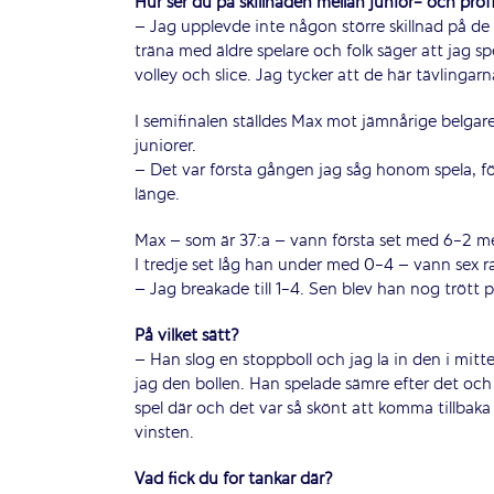
Hur ser du på skillnaden mellan junior- och pro
– Jag upplevde inte någon större skillnad på de hä
träna med äldre spelare och folk säger att jag s
volley och slice. Jag tycker att de här tävlingarn
I semifinalen ställdes Max mot jämnårige belgare
juniorer.
– Det var första gången jag såg honom spela, fö
länge.
Max – som är 37:a – vann första set med 6-2 m
I tredje set låg han under med 0-4 – vann sex 
– Jag breakade till 1-4. Sen blev han nog trött
På vilket sätt?
– Han slog en stoppboll och jag la in den i mit
jag den bollen. Han spelade sämre efter det och
spel där och det var så skönt att komma tillba
vinsten.
Vad fick du för tankar där?