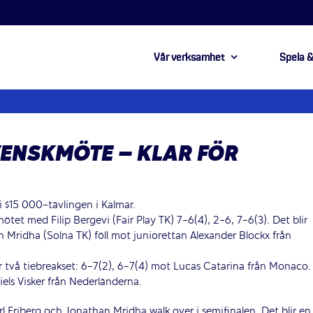
Vår verksamhet
Spela &
ENSKMÖTE – KLAR FÖR
 i $15 000-tävlingen i Kalmar.
mötet med Filip Bergevi (Fair Play TK) 7-6(4), 2-6, 7-6(3). Det blir
 Mridha (Solna TK) föll mot juniorettan Alexander Blockx från
ter två tiebreakset: 6-7(2), 6-7(4) mot Lucas Catarina från Monaco.
Niels Visker från Nederländerna.
 Friberg och Jonathan Mridha walk over i semifinalen. Det blir en