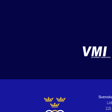
Svenska
Li
115