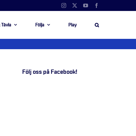
Instagram
X
YouTube
Facebook
 Tävla
Följa
Play
Följ oss på Facebook!