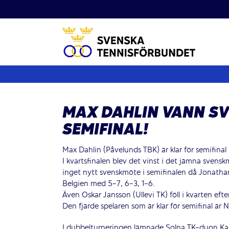
Fortsätt
till
innehållet
MAX DAHLIN VANN SV
SEMIFINAL!
Max Dahlin (Påvelunds TBK) är klar för semifinal
I kvartsfinalen blev det vinst i det jämna svensk
inget nytt svenskmöte i semifinalen då Jonathan
Belgien med 5-7, 6-3, 1-6.
Även Oskar Jansson (Ullevi TK) föll i kvarten ef
Den fjärde spelaren som är klar för semifinal är 
I dubbelturneringen lämnade Solna TK-duon Karl