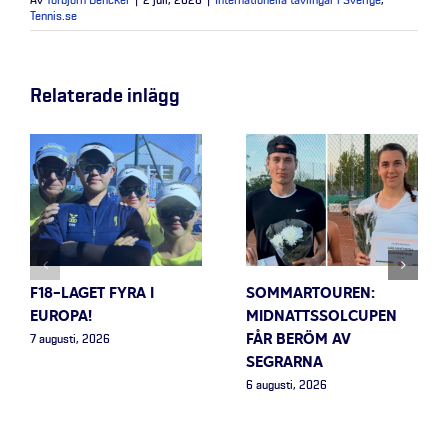
Av
Torbjörn Dencker
|
2 juli, 2026
|
Internationella tävlingar i Sverige
,
Tennis.se
Relaterade inlägg
F18-LAGET FYRA I
SOMMARTOUREN:
EUROPA!
MIDNATTSSOLCUPEN
FÅR BERÖM AV
7 augusti, 2026
SEGRARNA
6 augusti, 2026