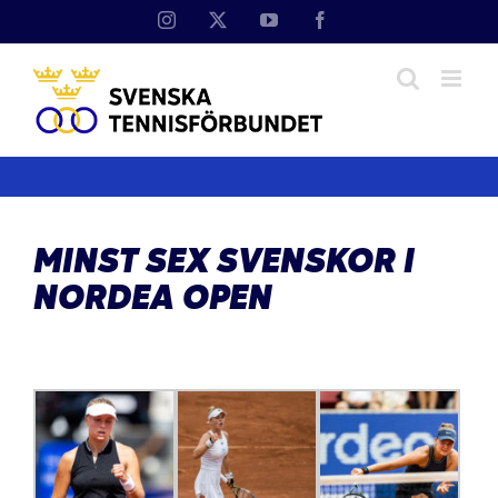
Fortsätt
Instagram
X
YouTube
Facebook
till
innehållet
MINST SEX SVENSKOR I
NORDEA OPEN