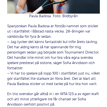
Paula Badosa. Foto: Bildbyrån
Spanjorskan Paula Badosa är förstås namnet som sticker
ut i startfältet i Båstad nästa vecka. 28-åringen var
världstvåa för fyra år sedan.
– Jag tycker det känns fantastiskt kul inför årets tävling.
Det har aldrig känts så här spännande för mig
personligen sedan jag började som Tournament Director.
Det handlar inte minst om hur bra våra egna svenska
spelare presterat på sistone, säger Sofia Arvidsson och
fortsätter:
– Vi har tio spelare på topp 100 i startfältet just nu, vilket
gör startfältet lite starkare än förra året. Det är klart att
Paula Badosa sticker ut med tanke på hur bra hon varit.
En trio svenskor går alltså in i en WTA 125:a av egen kraft
och att minst ytterligare tre får chanser ser Sofia
Arvidsson oerhört positivt på.