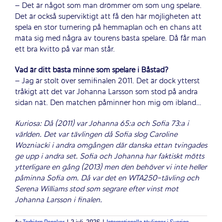
– Det är något som man drömmer om som ung spelare.
Det är också superviktigt att få den här möjligheten att
spela en stor turnering på hemmaplan och en chans att
mäta sig med några av tourens bästa spelare. Då får man
ett bra kvitto på var man står.
Vad är ditt bästa minne som spelare i Båstad?
– Jag är stolt över semifinalen 2011. Det är dock ytterst
tråkigt att det var Johanna Larsson som stod på andra
sidan nät. Den matchen påminner hon mig om ibland…
Kuriosa: Då (2011) var Johanna 65:a och Sofia 73:a i
världen. Det var tävlingen då Sofia slog Caroline
Wozniacki i andra omgången där danska ettan tvingades
ge upp i andra set. Sofia och Johanna har faktiskt mötts
ytterligare en gång (2013) men den behöver vi inte heller
påminna Sofia om. Då var det en WTA250-tävling och
Serena Williams stod som segrare efter vinst mot
Johanna Larsson i finalen.