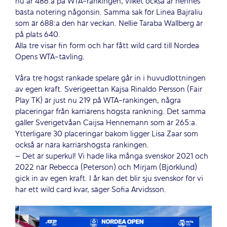
nu är 486:a på WTA-rankingen, vilket också är hennes
bästa notering någonsin. Samma sak för Linea Bajraliu
som är 688:a den här veckan. Nellie Taraba Wallberg är
på plats 640.
Alla tre visar fin form och har fått wild card till Nordea
Opens WTA-tävling.
Våra tre högst rankade spelare går in i huvudlottningen
av egen kraft. Sverigeettan Kajsa Rinaldo Persson (Fair
Play TK) är just nu 219 på WTA-rankingen, några
placeringar från karriärens högsta rankning. Det samma
gäller Sverigetvåan Caijsa Hennemann som är 265:a.
Ytterligare 30 placeringar bakom ligger Lisa Zaar som
också är nära karriärshögsta rankingen.
– Det är superkul! Vi hade lika många svenskor 2021 och
2022 när Rebecca (Peterson) och Mirjam (Björklund)
gick in av egen kraft. I år kan det blir sju svenskor för vi
har ett wild card kvar, säger Sofia Arvidsson.