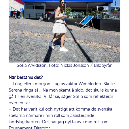
Sofia Arvidsson. Foto: Niclas Jönsson / Bildbyrån
När bestäms det?
– I dag eller i morgon. Jag avvaktar Wimbledon. Skulle
Serena ringa så… Nä men skämt å sido, det skulle kunna
gå till en svenska. Vi får se, säger Sofia som reflekterar
över en sak:
– Det har varit kul och nyttigt att komma de svenska
spelarna närmare i min roll som assisterande
landslagskapten. Det har jag nytta av i min roll som
Tournament Director.