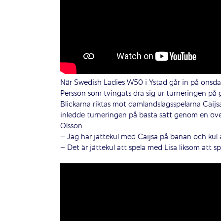
När Swedish Ladies W50 i Ystad går in på onsda
Persson som tvingats dra sig ur turneringen på 
Blickarna riktas mot damlandslagsspelarna Cai
inledde turneringen på bästa sätt genom en öv
Olsson.
– Jag har jättekul med Caijsa på banan och kul
– Det är jättekul att spela med Lisa liksom att 