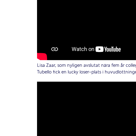
Lisa Zaar, som nyligen avslutat nära fem år colleg
Tubello fick en lucky loser-plats i huvudlottnin