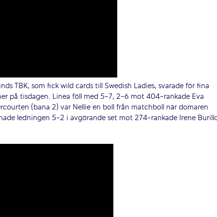
nds TBK, som fick wild cards till Swedish Ladies, svarade för fina
cher på tisdagen. Linea föll med 5-7, 2-6 mot 404-rankade Eva
ercourten (bana 2) var Nellie en boll från matchboll när domaren
 hade ledningen 5-2 i avgörande set mot 274-rankade Irene Burill