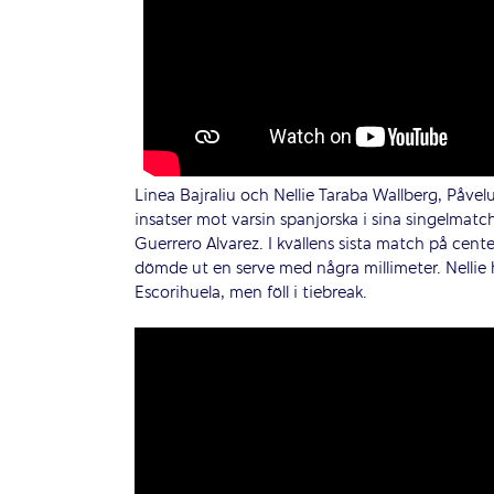
Linea Bajraliu och Nellie Taraba Wallberg, Påvelu
insatser mot varsin spanjorska i sina singelmat
Guerrero Alvarez. I kvällens sista match på cent
dömde ut en serve med några millimeter. Nellie
Escorihuela, men föll i tiebreak.