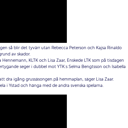
gen så blir det tyvärr utan Rebecca Peterson och Kajsa Rinaldo
grund av skador.
jsa Hennemann, KLTK och Lisa Zaar, Enskede LTK som på tisdagen
ertygande seger i dubbel mot YTK:s Selma Bengtsson och Isabella
 att dra igång grussäsongen.på hemmaplan, säger Lisa Zaar.
spela i Ystad och hänga med de andra svenska spelarna.