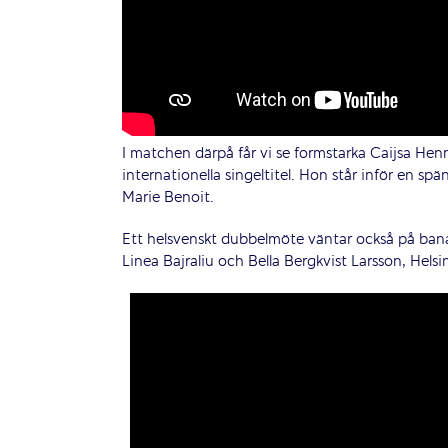
I matchen därpå får vi se formstarka Caijsa He
internationella singeltitel. Hon står inför en
Marie Benoit.
Ett helsvenskt dubbelmöte väntar också på bana 4
Linea Bajraliu och Bella Bergkvist Larsson, Hels