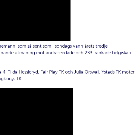
nnemann, som så sent som i söndags vann årets tredje
 spännande utmaning mot andraseedade och 233-rankade belgiskan
. Tilda Hessleryd, Fair Play TK och Julia Orswall, Ystads TK möter
ingborgs TK.