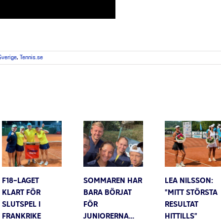
 Sverige
,
Tennis.se
F18-LAGET
SOMMAREN HAR
LEA NILSSON:
KLART FÖR
BARA BÖRJAT
”MITT STÖRSTA
SLUTSPEL I
FÖR
RESULTAT
FRANKRIKE
JUNIORERNA…
HITTILLS”