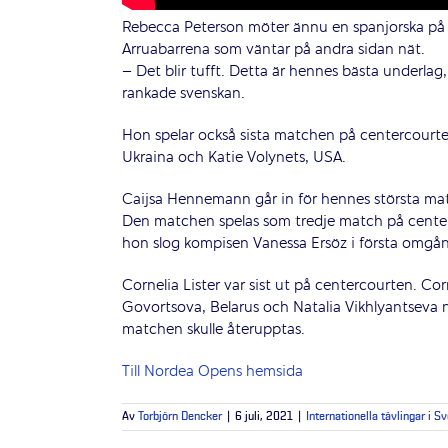
Rebecca Peterson möter ännu en spanjorska på
Arruabarrena som väntar på andra sidan nät.
– Det blir tufft. Detta är hennes bästa underlag
rankade svenskan.
Hon spelar också sista matchen på centercourt
Ukraina och Katie Volynets, USA.
Caijsa Hennemann går in för hennes största matc
Den matchen spelas som tredje match på cente
hon slog kompisen Vanessa Ersöz i första omgå
Cornelia Lister var sist ut på centercourten. Cor
Govortsova, Belarus och Natalia Vikhlyantseva nä
matchen skulle återupptas.
Till Nordea Opens hemsida
Av
Torbjörn Dencker
|
6 juli, 2021
|
Internationella tävlingar i S