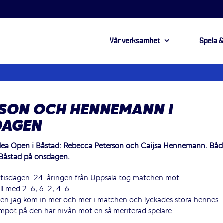
Vår verksamhet
Spela &
RSON OCH HENNEMANN I
DAGEN
rdea Open i Båstad: Rebecca Peterson och Caijsa Hennemann. Båd
 Båstad på onsdagen.
å tisdagen. 24-åringen från Uppsala tog matchen mot
öll med 2-6, 6-2, 4-6.
. Men jag kom in mer och mer i matchen och lyckades störa hennes
empot på den här nivån mot en så meriterad spelare.