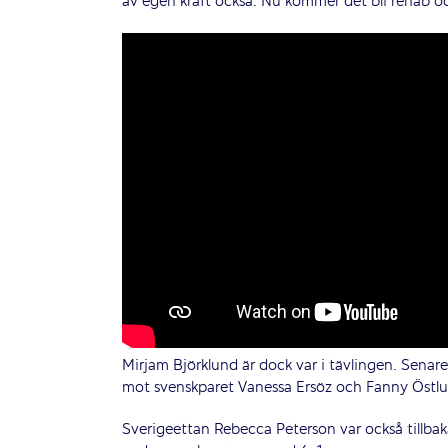
av egen kraft också. Nu kommer det bli rehab o
Mirjam Björklund är dock var i tävlingen. Sena
mot svenskparet Vanessa Ersöz och Fanny Östlu
Sverigeettan Rebecca Peterson var också tillbaka 