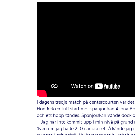
I dagens tredje match på centercourten var det 
Hon fick en tuff start mot spanjorskan Aliona Bo
och ett hopp tändes. Spanjorskan vände dock 
– Jag har inte kommit upp i min nivå på grund a
även om jag hade 2-0 i andra set så kände jag in