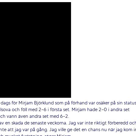
dags för Mirjam Björklund som på förhand var osäker på sin status
lsova och föll med 2-6 i första set. Mirjam hade 2-0 i andra set
och vann även andra set med 6-2.
v en skada de senaste veckorna. Jag var inte riktigt förberedd oc
te att jag var på gång. Jag ville ge det en chans nu när jag kom i