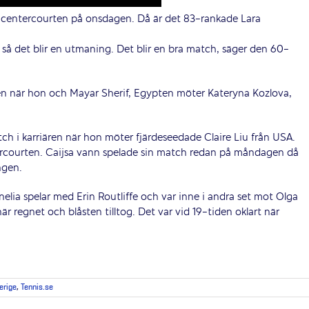
 centercourten på onsdagen. Då är det 83-rankade Lara
, så det blir en utmaning. Det blir en bra match, säger den 60-
en när hon och Mayar Sherif, Egypten möter Kateryna Kozlova,
h i karriären när hon möter fjärdeseedade Claire Liu från USA.
rcourten. Caijsa vann spelade sin match redan på måndagen då
ngen.
nelia spelar med Erin Routliffe och var inne i andra set mot Olga
r regnet och blåsten tilltog. Det var vid 19-tiden oklart när
verige
,
Tennis.se