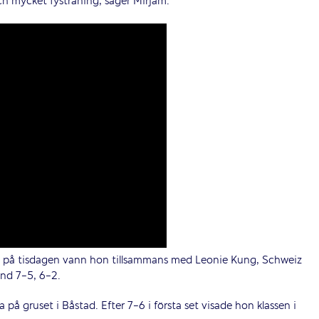
ch mycket fysträning, säger Mirjam.
re på tisdagen vann hon tillsammans med Leonie Kung, Schweiz
nd 7-5, 6-2.
på gruset i Båstad. Efter 7-6 i första set visade hon klassen i