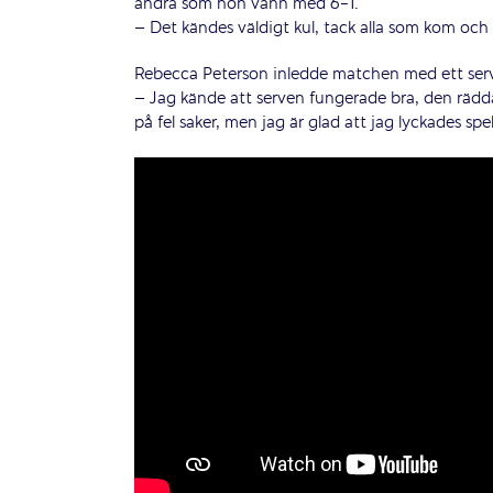
andra som hon vann med 6-1.
– Det kändes väldigt kul, tack alla som kom och
Rebecca Peterson inledde matchen med ett serv
– Jag kände att serven fungerade bra, den rädd
på fel saker, men jag är glad att jag lyckades spe