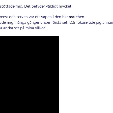
 stöttade mig. Det betyder väldigt mycket.
eess och serven var ett vapen i den här matchen.
ade mig många gånger under första set. Där fokuserade jag annar
la andra set på mina villkor.