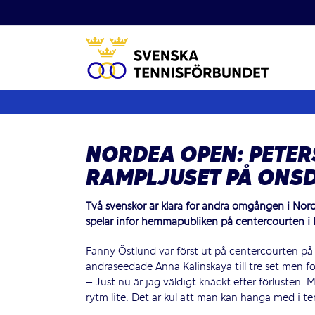
Fortsätt
till
innehållet
NORDEA OPEN: PETE
RAMPLJUSET PÅ ONS
Två svenskor är klara för andra omgången i No
spelar inför hemmapubliken på centercourten i
Fanny Östlund var först ut på centercourten p
andraseedade Anna Kalinskaya till tre set men f
– Just nu är jag väldigt knäckt efter förlusten
rytm lite. Det är kul att man kan hänga med i t