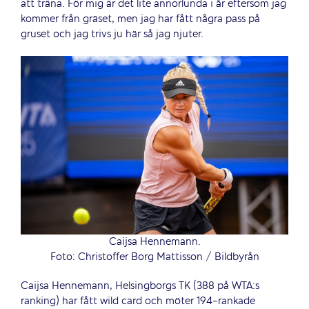
att träna. För mig är det lite annorlunda i år eftersom jag
kommer från gräset, men jag har fått några pass på
gruset och jag trivs ju här så jag njuter.
Caijsa Hennemann.
Foto: Christoffer Borg Mattisson / Bildbyrån
Caijsa Hennemann, Helsingborgs TK (388 på WTA:s
ranking) har fått wild card och möter 194-rankade