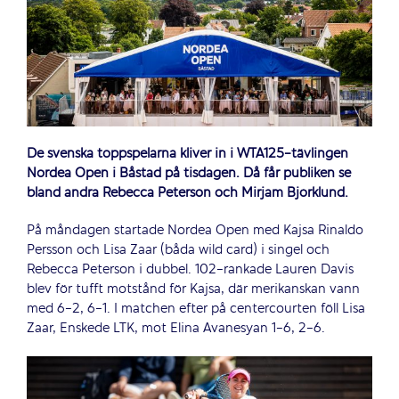
De svenska toppspelarna kliver in i WTA125-tävlingen
Nordea Open i Båstad på tisdagen. Då får publiken se
bland andra Rebecca Peterson och Mirjam Björklund.
På måndagen startade Nordea Open med Kajsa Rinaldo
Persson och Lisa Zaar (båda wild card) i singel och
Rebecca Peterson i dubbel. 102-rankade Lauren Davis
blev för tufft motstånd för Kajsa, där merikanskan vann
med 6-2, 6-1. I matchen efter på centercourten föll Lisa
Zaar, Enskede LTK, mot Elina Avanesyan 1-6, 2-6.