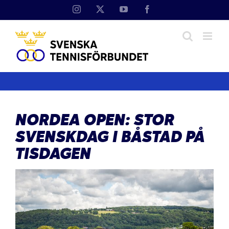
Fortsätt
Instagram
X
YouTube
Facebook
till
innehållet
NORDEA OPEN: STOR
SVENSKDAG I BÅSTAD PÅ
TISDAGEN