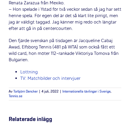
Renata Zarazua från Mexiko.
– Hon spelade i Ystad för två veckor sedan så jag har sett
henne spela. För egen del är det så klart lite pirrigt, men
jag är väldigt taggad. Jag känner mig redo och längtar
efter att gå in på centercourten.
Den fjärde svenskan på tisdagen är Jacqueline Cabaj
Awad, Elfsborg Tennis (481 på WTA) som också fått ett
wild card, hon möter 112-rankade Viktoriya Tomova från
Bulgarien.
Lottning
TV: Matchbilder och intervjuer
Av
Torbjörn Dencker
|
4 juli, 2022
|
Internationella tävlingar i Sverige
,
Tennis.se
Relaterade inlägg