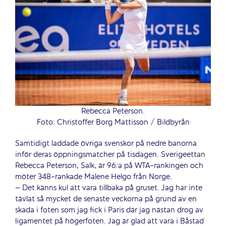
Rebecca Peterson.
Foto: Christoffer Borg Mattisson / Bildbyrån
Samtidigt laddade övriga svenskor på nedre banorna
inför deras öppningsmatcher på tisdagen. Sverigeettan
Rebecca Peterson, Salk, är 96:a på WTA-rankingen och
möter 348-rankade Malene Helgo från Norge.
– Det känns kul att vara tillbaka på gruset. Jag har inte
tävlat så mycket de senaste veckorna på grund av en
skada i foten som jag fick i Paris där jag nästan drog av
ligamentet på högerfoten. Jag är glad att vara i Båstad