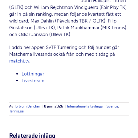
John Hallquist Lithén
(GLTK) och William Rejchtman Vinciguerra (Fair Play TK)
går in på sin ranking, medan följande kvartett fått ett
wild card; Max Dahlin (Påvelunds TBK / GLTK), Filip
Gustafsson (Ullevi TK), Patrik Munkhammar (MIK Tennis)
och Oskar Jansson (Ullevi TK).
Ladda ner appen SvTF Turnering och följ hur det går.
Matcherna livesänds också från och med tisdag på
matchi.tv
.
Lottningar
Livestream
Av
Torbjörn Dencker
|
8 juni, 2026
|
Internationella tävlingar i Sverige
,
Tennis.se
Relaterade inlägg