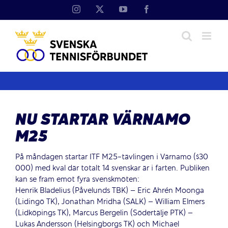
Fortsätt
Instagram
X
YouTube
Facebook
till
innehållet
NU STARTAR VÄRNAMO
M25
På måndagen startar ITF M25-tävlingen i Värnamo ($30
000) med kval där totalt 14 svenskar är i farten. Publiken
kan se fram emot fyra svenskmöten:
Henrik Bladelius (Påvelunds TBK) – Eric Ahrén Moonga
(Lidingö TK), Jonathan Mridha (SALK) – William Elmers
(Lidköpings TK), Marcus Bergelin (Södertälje PTK) –
Lukas Andersson (Helsingborgs TK) och Michael