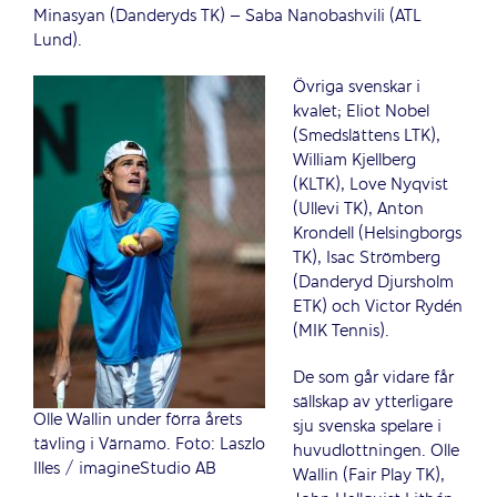
Minasyan (Danderyds TK) – Saba Nanobashvili (ATL
Lund).
Övriga svenskar i
kvalet; Eliot Nobel
(Smedslättens LTK),
William Kjellberg
(KLTK), Love Nyqvist
(Ullevi TK), Anton
Krondell (Helsingborgs
TK), Isac Strömberg
(Danderyd Djursholm
ETK) och Victor Rydén
(MIK Tennis).
De som går vidare får
sällskap av ytterligare
Olle Wallin under förra årets
sju svenska spelare i
tävling i Värnamo. Foto: Laszlo
huvudlottningen. Olle
Illes / imagineStudio AB
Wallin (Fair Play TK),