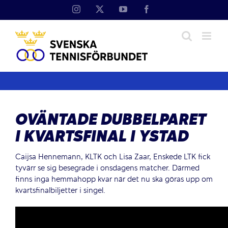
Fortsätt
Instagram
X
YouTube
Facebook
till
innehållet
OVÄNTADE DUBBELPARET
I KVARTSFINAL I YSTAD
Caijsa Hennemann, KLTK och Lisa Zaar, Enskede LTK fick
tyvärr se sig besegrade i onsdagens matcher. Därmed
finns inga hemmahopp kvar när det nu ska göras upp om
kvartsfinalbiljetter i singel.