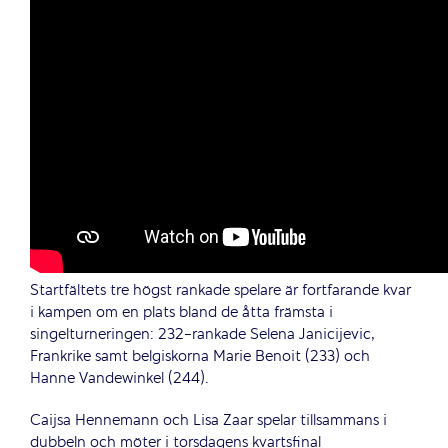
Startfältets tre högst rankade spelare är fortfarande kvar
i kampen om en plats bland de åtta främsta i
singelturneringen: 232-rankade Selena Janicijevic,
Frankrike samt belgiskorna Marie Benoit (233) och
Hanne Vandewinkel (244).
Caijsa Hennemann och Lisa Zaar spelar tillsammans i
dubbeln och möter i torsdagens kvartsfinal