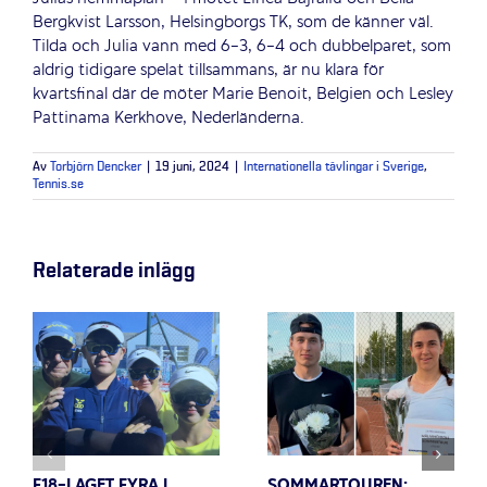
Bergkvist Larsson, Helsingborgs TK, som de känner väl.
Tilda och Julia vann med 6-3, 6-4 och dubbelparet, som
aldrig tidigare spelat tillsammans, är nu klara för
kvartsfinal där de möter Marie Benoit, Belgien och Lesley
Pattinama Kerkhove, Nederländerna.
Av
Torbjörn Dencker
|
19 juni, 2024
|
Internationella tävlingar i Sverige
,
Tennis.se
Relaterade inlägg
F18-LAGET FYRA I
SOMMARTOUREN: