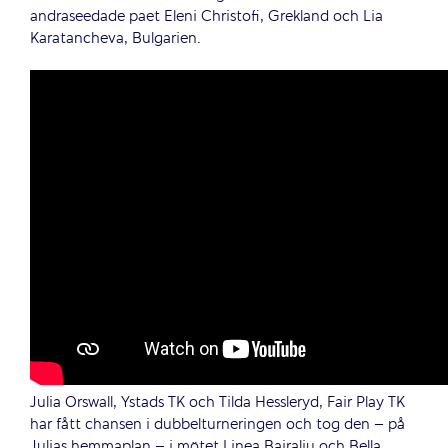
andraseedade paet Eleni Christofi, Grekland och Lia
Karatancheva, Bulgarien.
Julia Orswall, Ystads TK och Tilda Hessleryd, Fair Play TK
har fått chansen i dubbelturneringen och tog den – på
Julias hemmaplan – i mötet Linea Bajraliu och Bella