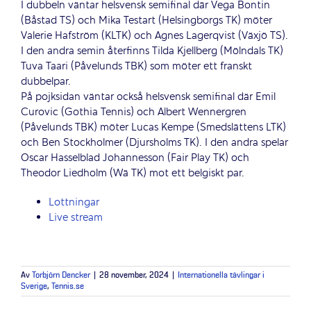
I dubbeln väntar helsvensk semifinal där Vega Bontin
(Båstad TS) och Mika Testart (Helsingborgs TK) möter
Valerie Hafström (KLTK) och Agnes Lagerqvist (Växjö TS).
I den andra semin återfinns Tilda Kjellberg (Mölndals TK)
Tuva Taari (Påvelunds TBK) som möter ett franskt
dubbelpar.
På pojksidan väntar också helsvensk semifinal där Emil
Curovic (Gothia Tennis) och Albert Wennergren
(Påvelunds TBK) möter Lucas Kempe (Smedslättens LTK)
och Ben Stockholmer (Djursholms TK). I den andra spelar
Oscar Hasselblad Johannesson (Fair Play TK) och
Theodor Liedholm (Wä TK) mot ett belgiskt par.
Lottningar
Live stream
Av
Torbjörn Dencker
|
28 november, 2024
|
Internationella tävlingar i
Sverige
,
Tennis.se