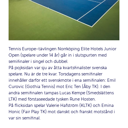
Tennis Europe-tävlingen Norrköping Elite Hotels Junior
Open (spelare under 14 år) går in i slutspurten med
semifinaler i singel och dubbel.
På pojksidan var sju av åtta kvartsfinalister svenska
spelare. Nu är de tre kvar. Torsdagens semifinaler
innehåller därför ett svenskmöte i ena semifinalen: Emil
Curovic (Gothia Tennis) mot Eric Ten (Åby TK). I den
andra semifinalen tampas Lucas Kempe (Smedslättens
LTK) med förstaseedade tysken Rune Hosten.
På flicksidan spelar Valerie Hafström (KLTK) och Emina
Honic (Fair Play TK) mot danskt och franskt motstånd i
var sin semifinal.