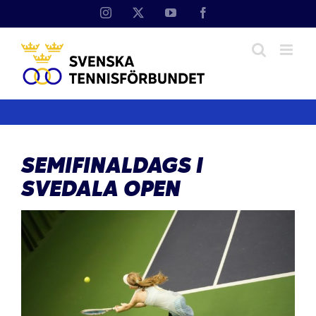
Fortsätt
Instagram
X
YouTube
Facebook
till
innehållet
SEMIFINALDAGS I
SVEDALA OPEN