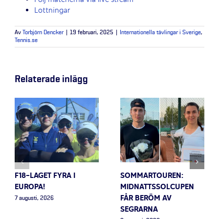
Följ matcherna via live stream
Lottningar
Av
Torbjörn Dencker
|
19 februari, 2025
|
Internationella tävlingar i Sverige
,
Tennis.se
Relaterade inlägg
F18-LAGET FYRA I
SOMMARTOUREN:
EUROPA!
MIDNATTSSOLCUPEN
FÅR BERÖM AV
7 augusti, 2026
SEGRARNA