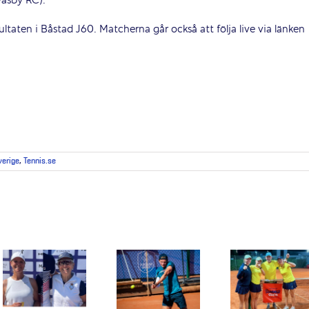
Wäsby RC).
ultaten i Båstad J60. Matcherna går också att följa live via länken
verige
,
Tennis.se