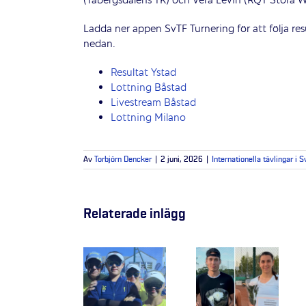
(Tabergsdalens TK) och Vera Levin (RQT Stora 
Ladda ner appen SvTF Turnering för att följa res
nedan.
Resultat Ystad
Lottning Båstad
Livestream Båstad
Lottning Milano
Av
Torbjörn Dencker
|
2 juni, 2026
|
Internationella tävlingar i S
Relaterade inlägg