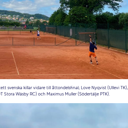
t svenska killar vidare till åttondelsfinal; Love Nyqvist (Ullevi TK),
T Stora Wäsby RC) och Maximus Muller (Södertälje PTK).