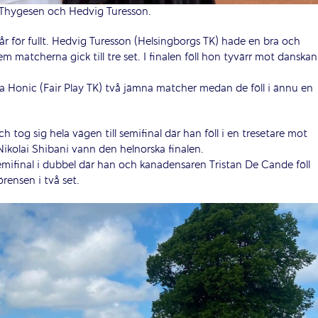
 Thygesen och Hedvig Turesson.
r för fullt. Hedvig Turesson (Helsingborgs TK) hade en bra och
m matcherna gick till tre set. I finalen föll hon tyvärr mot danskan
a Honic (Fair Play TK) två jämna matcher medan de föll i ännu en
 tog sig hela vägen till semifinal där han föll i en tresetare mot
kolai Shibani vann den helnorska finalen.
emifinal i dubbel där han och kanadensaren Tristan De Cande föll
ensen i två set.