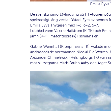
Emilia Eyva
De svenska juniortävlingarna på ITF-touren pågå
spelmässigt lång vecka i Ystad. Fyra av hennes fe
Emilia Eyva Thygesen med 1-6, 6-2, 5-7.
I dubbel vann Valerie Hafström (KLTK) och Emin
jämn (9-11 i matchtiebreak) i semifinalen.
Gabriel Wennhall (Kronprinsens TK) kvalade in och
andraseedade norrmannen Nicolai Eie Worren. Ni
Alexander Chmielewski (Helsingborgs TK) var i s
mot slutsegrarna Mads Bruhn Aaby och Asger Sör