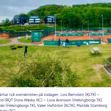
 väntar två svenskmöten på tisdagen: Lois Bernstein (KLTK) –
nd (RQT Stora Wäsby RC) – Lova Aronsson (Helsingborgs TK).
ler (Helsingborgs TK), Valeri Hafström (KLTK), Matilde Stamborg