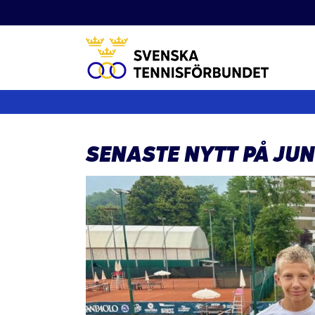
Fortsätt
till
innehållet
SENASTE NYTT PÅ JU