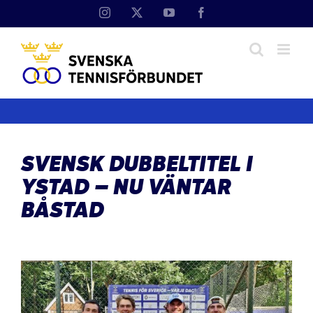
Fortsätt
Instagram
X
YouTube
Facebook
till
innehållet
SVENSK DUBBELTITEL I
YSTAD – NU VÄNTAR
BÅSTAD