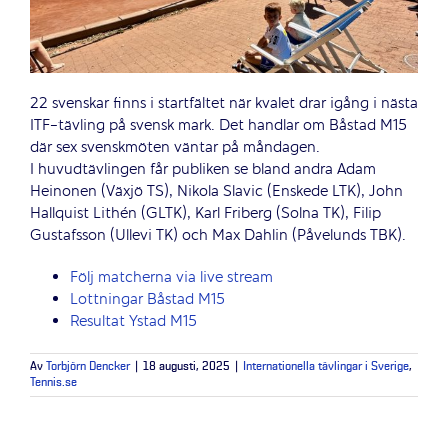
22 svenskar finns i startfältet när kvalet drar igång i nästa
ITF-tävling på svensk mark. Det handlar om Båstad M15
där sex svenskmöten väntar på måndagen.
I huvudtävlingen får publiken se bland andra Adam
Heinonen (Växjö TS), Nikola Slavic (Enskede LTK), John
Hallquist Lithén (GLTK), Karl Friberg (Solna TK),
Filip
Gustafsson (Ullevi TK) och Max Dahlin (Påvelunds TBK).
Följ matcherna via live stream
Lottningar Båstad M15
Resultat Ystad M15
Av
Torbjörn Dencker
|
18 augusti, 2025
|
Internationella tävlingar i Sverige
,
Tennis.se