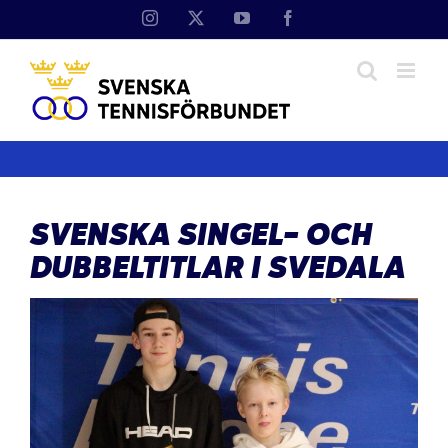
Fortsätt
Instagram
X
YouTube
Facebook
till
innehållet
SVENSKA SINGEL- OCH
DUBBELTITLAR I SVEDALA