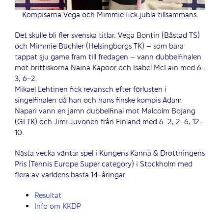
Kompisarna Vega och Mimmie fick jubla tillsammans.
Det skulle bli fler svenska titlar. Vega Bontin (Båstad TS)
och Mimmie Büchler (Helsingborgs TK) – som bara
tappat sju game fram till fredagen – vann dubbelfinalen
mot brittiskorna Naina Kapoor och Isabel McLain med 6-
3, 6-2.
Mikael Lehtinen fick revansch efter förlusten i
singelfinalen då han och hans finske kompis Adam
Napari vann en jämn dubbelfinal mot Malcolm Bojang
(GLTK) och Jimi Juvonen från Finland med 6-2, 2-6, 12-
10.
Nästa vecka väntar spel i Kungens Kanna & Drottningens
Pris (Tennis Europe Super category) i Stockholm med
flera av världens bästa 14-åringar.
Resultat
Info om KKDP