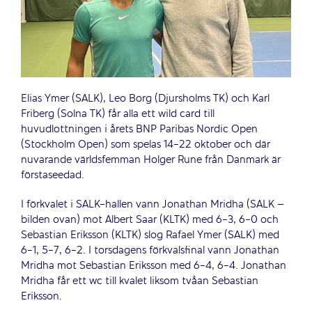
Elias Ymer (SALK), Leo Borg (Djursholms TK) och Karl
Friberg (Solna TK) får alla ett wild card till
huvudlottningen i årets BNP Paribas Nordic Open
(Stockholm Open) som spelas 14-22 oktober och där
nuvarande världsfemman Holger Rune från Danmark är
förstaseedad.
I förkvalet i SALK-hallen vann Jonathan Mridha (SALK –
bilden ovan) mot Albert Saar (KLTK) med 6-3, 6-0 och
Sebastian Eriksson (KLTK) slog Rafael Ymer (SALK) med
6-1, 5-7, 6-2. I torsdagens förkvalsfinal vann Jonathan
Mridha mot Sebastian Eriksson med 6-4, 6-4. Jonathan
Mridha får ett wc till kvalet liksom tvåan Sebastian
Eriksson.