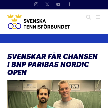
Fortsätt
Instagram
X
YouTube
Facebook
till
innehållet
SVENSKAR FÅR CHANSEN
I BNP PARIBAS NORDIC
OPEN