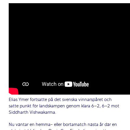
Elias Ymer fortsatte på det svenska vinnarspåret och
satte punkt för landskampen genom klara 6–2, 6–2 mot
Siddharth Vishwakarma.
Nu väntar en hemma- eller bortamatch nästa år där en