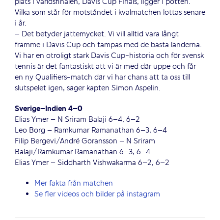
plats i världsfinalen, Davis Cup Finals, ligger i potten.
Vilka som står för motståndet i kvalmatchen lottas senare
i år.
– Det betyder jättemycket. Vi vill alltid vara långt
framme i Davis Cup och tampas med de bästa länderna.
Vi har en otroligt stark Davis Cup-historia och för svensk
tennis är det fantastiskt att vi är med där uppe och får
en ny Qualifiers-match där vi har chans att ta oss till
slutspelet igen, säger kapten Simon Aspelin.
Sverige–Indien 4–0
Elias Ymer – N Sriram Balaji 6–4, 6–2
Leo Borg – Ramkumar Ramanathan 6–3, 6–4
Filip Bergevi/André Göransson – N Sriram
Balaji/Ramkumar Ramanathan 6–3, 6–4
Elias Ymer – Siddharth Vishwakarma 6–2, 6–2
Mer fakta från matchen
Se fler videos och bilder på instagram