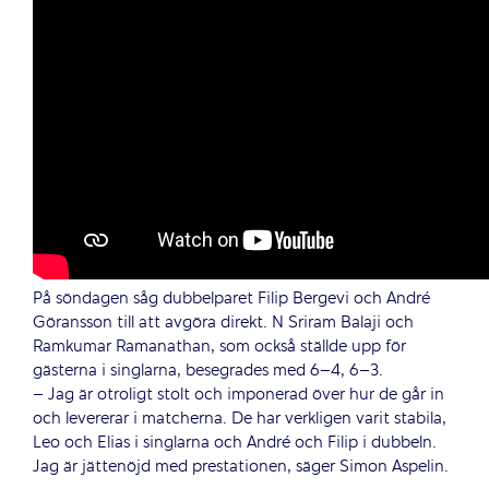
På söndagen såg dubbelparet Filip Bergevi och André
Göransson till att avgöra direkt. N Sriram Balaji och
Ramkumar Ramanathan, som också ställde upp för
gästerna i singlarna, besegrades med 6–4, 6–3.
– Jag är otroligt stolt och imponerad över hur de går in
och levererar i matcherna. De har verkligen varit stabila,
Leo och Elias i singlarna och André och Filip i dubbeln.
Jag är jättenöjd med prestationen, säger Simon Aspelin.