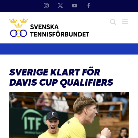
Fortsätt
Instagram
X
YouTube
Facebook
till
innehållet
SVERIGE KLART FÖR
DAVIS CUP QUALIFIERS