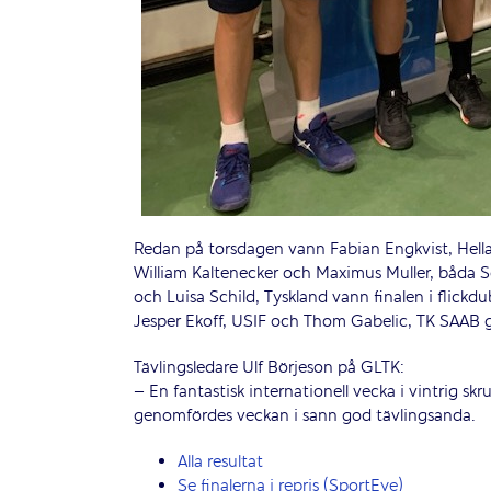
Redan på torsdagen vann Fabian Engkvist, Hellas
William Kaltenecker och Maximus Muller, båda S
och Luisa Schild, Tyskland vann finalen i flickdu
Jesper Ekoff, USIF och Thom Gabelic, TK SAAB gic
Tävlingsledare Ulf Börjeson på GLTK:
– En fantastisk internationell vecka i vintrig sk
genomfördes veckan i sann god tävlingsanda.
Alla resultat
Se finalerna i repris (SportEye)