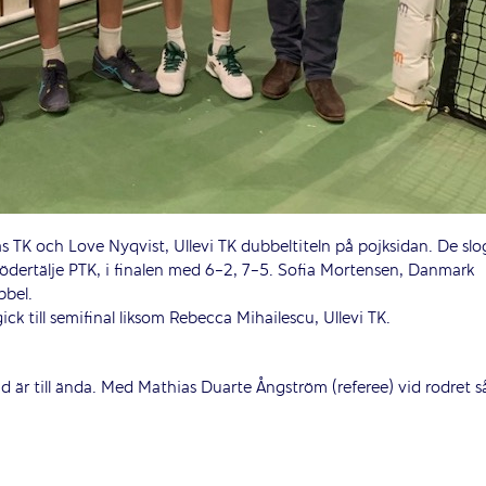
 TK och Love Nyqvist, Ullevi TK dubbeltiteln på pojksidan. De slo
ödertälje PTK, i finalen med 6-2, 7-5. Sofia Mortensen, Danmark
bbel.
k till semifinal liksom Rebecca Mihailescu, Ullevi TK.
rud är till ända. Med Mathias Duarte Ångström (referee) vid rodret s