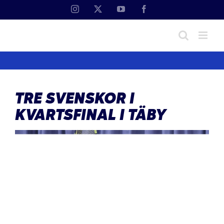
Fortsätt
Instagram
X
YouTube
Facebook
till
innehållet
TRE SVENSKOR I
KVARTSFINAL I TÄBY