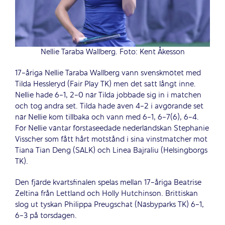
Nellie Taraba Wallberg. Foto: Kent Åkesson
17-åriga Nellie Taraba Wallberg vann svenskmötet med
Tilda Hessleryd (Fair Play TK) men det satt långt inne.
Nellie hade 6-1, 2-0 när Tilda jobbade sig in i matchen
och tog andra set. Tilda hade även 4-2 i avgörande set
när Nellie kom tillbaka och vann med 6-1, 6-7(6), 6-4.
För Nellie väntar förstaseedade nederländskan Stephanie
Visscher som fått hårt motstånd i sina vinstmatcher mot
Tiana Tian Deng (SALK) och Linea Bajraliu (Helsingborgs
TK).
Den fjärde kvartsfinalen spelas mellan 17-åriga Beatrise
Zeltina från Lettland och Holly Hutchinson. Brittiskan
slog ut tyskan Philippa Preugschat (Näsbyparks TK) 6-1,
6-3 på torsdagen.